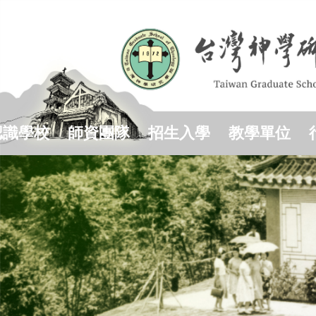
跳
到
主
要
內
容
區
認識學校
師資團隊
招生入學
教學單位