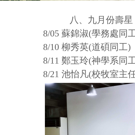
八、九月份壽星
8/05 蘇錦淑(學務處
8/10 柳秀英(道碩同工)
8/11 鄭玉玲(神學系同
8/21 池怡凡(校牧室主