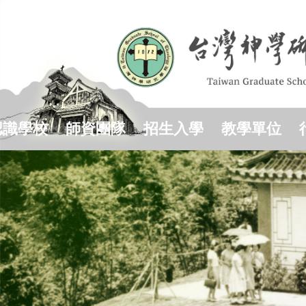
跳
到
主
要
內
容
區
認識學校
師資團隊
招生入學
教學單位