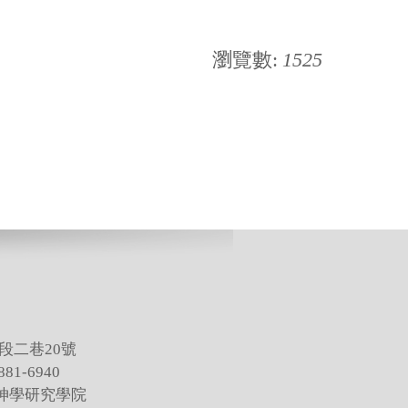
瀏覽數:
1525
段二巷20號
81-6940
灣神學研究學院