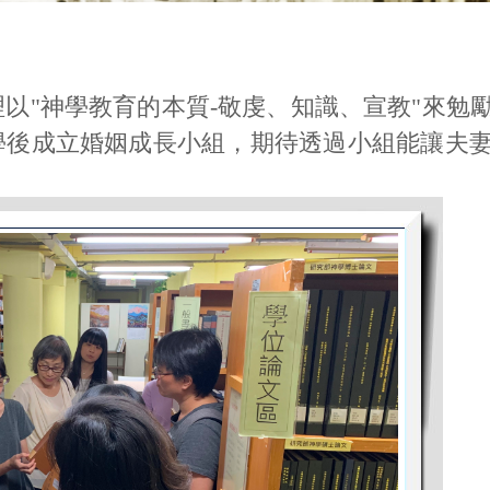
以"神學教育的本質-敬虔、知識、宣教"來勉
學後成立婚姻成長小組，期待透過小組能讓夫