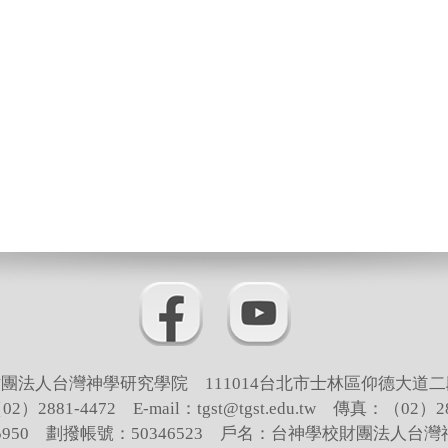
團法人台灣神學研究學院 111014台北市士林區仰德大道二
）2881-4472 E-mail：tgst@tgst.edu.tw 傳真：（02）28
65950 劃撥帳號：50346523 戶名：台神學校財團法人台