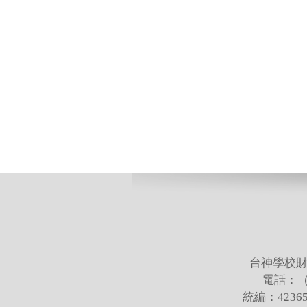
台神學校財
電話：（02
統編：423