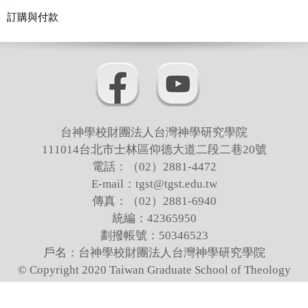
教師發展組
訂購與付款
遠距教學中心
業務諮詢
相關法規
下載專區
台神學校財團法人台灣神學研究學院
111014台北市士林區仰德大道二段二巷20號
台灣神學論刊
電話：（02）2881-4472
E-mail：tgst@tgst.edu.tw
畢業照
傳真：（02）2881-6940
統編：42365950
劃撥帳號：50346523
戶名：台神學校財團法人台灣神學研究學院
© Copyright 2020 Taiwan Graduate School of Theology