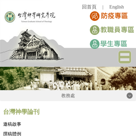
跳
回首頁
English
｜
到
主
要
內
容
區
教務處
教務處
台灣神學論刊
邀稿啟事
課務註冊組
撰稿體例