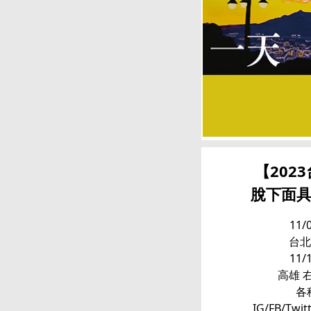
【202
脫下面
11/
台北
11/
高雄 
各
IG/FB/Twi