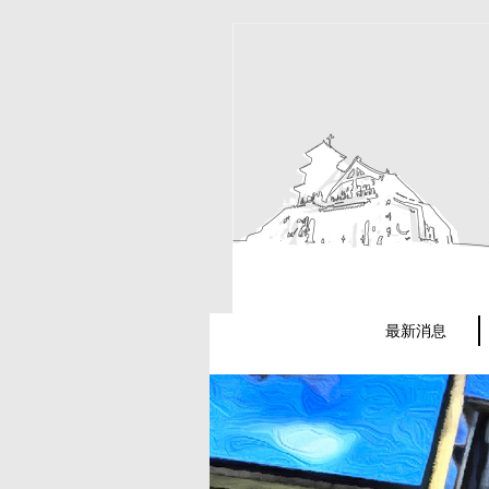
跳
到
主
要
內
容
區
最新消息