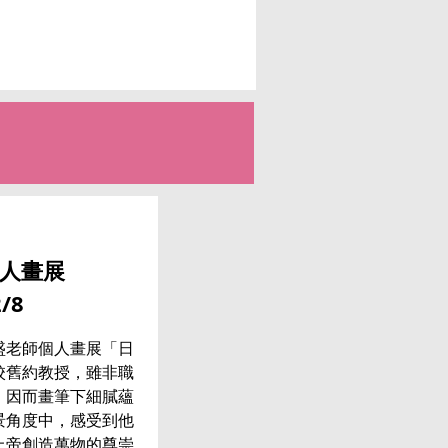
人畫展
2/8
盛老師個人畫展「日
校舊約教授，雖非職
，因而畫筆下細膩蘊
景角度中，感受到他
上帝創造萬物的尊崇