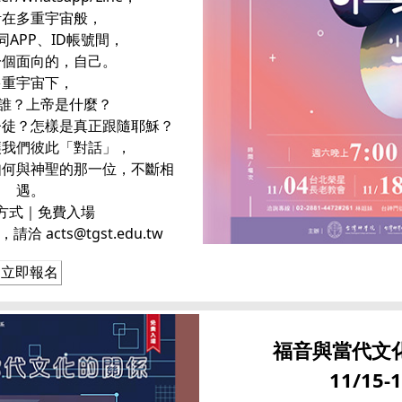
活在多重宇宙般，
APP、ID帳號間，
一個面向的，自己。
多重宇宙下，
是誰？上帝是什麼？
督徒？怎樣是真正跟隨耶穌？
讓我們彼此「對話」，
如何與神聖的那一位，不斷相
遇。
方式｜免費入場
 acts@tgst.edu.tw
立即報名
福音與當代文
11/15-