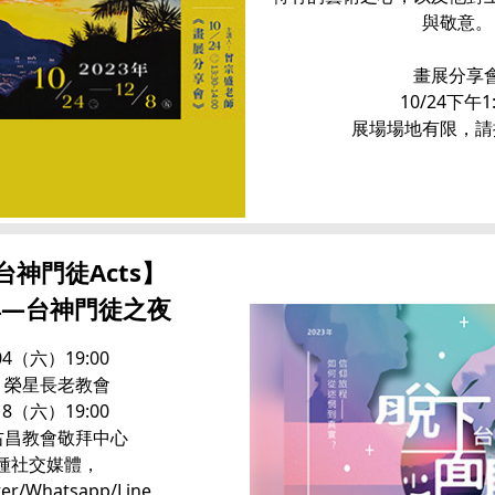
與敬意。
畫展分享
10/24下午1:
展場場地有限，請
3台神門徒Acts】
具—台神門徒之夜
04（六）19:00
 榮星長老教會
18（六）19:00
右昌教會敬拜中心
種社交媒體，
tter/Whatsapp/Line，