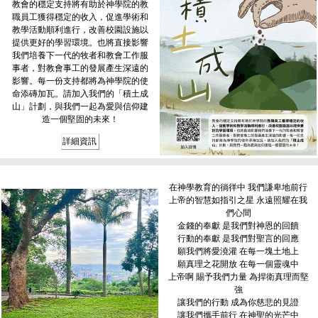
教會的穩定支持將有助於神學院的教
職員工獲得穩定的收入，促進學術和
教學活動順利進行，改善校園設施以
提供更好的學習環境。也將直接影響
我們培養下一代的牧者和教會工作服
事者，對教會事工的發展產生深遠的
影響。每一份支持都將為神學院的使
命添磚加瓦。請加入我們的「積土成
山」計劃，與我們一起為愛與信仰建
造一個堅固的未來！
詳細資訊
在神學教育的徜徉中 我們謙卑地前行
上帝的智慧如指引之星 永遠照耀在我
們心間
金錢的奉獻 是我們對神恩的回饋
行動的奉獻 是我們對聖言的回應
願我們將愛澆灌 在每一塊土地上
願真理之花開放 在每一個靈魂中
上帝啊 賜予我們力量 為捍衛真理而堅
強
讓我們的行動 成為你慈悲的見證
讓我們攜手前行 在神聖的光芒中