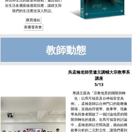
與信仰生活的啟發與挑戰，邀請我們
在生活各層面做適當回應，讓經文與
我們的生活實況深入對話。
購買連結
新書發表會
教師動態
吳孟翰老師受邀主講輔大宗教學系
講座
5/13
專講主題為「宗教地景的閾限與轉
化：以馬可福音及台神福音堂為
例」。孟翰老師以台神門口的龍雕像
開場，並藉由符號學、敘事學、現象
學為與會者開啟了一個討論地景的閾
限與轉化的進路。在馬可福音的討論
中，孟翰老師以空間為題，藉由結構
敘事分析的二元對立性，讓我們看到