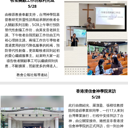
牧者關顧工作坊順利完成
5/28
由柳原教會奉獻支持，台灣神學院基
督教研究所靈性諮商組承辦的牧者全
人關顧系列活動，5/28上午舉行預防
替代性創傷工作坊，由黃友音老師主
講。下午牧者自我照顧工作坊由王均
裕心理師主講。兩場工作坊引導牧者
透過實用的技巧降低服事的耗竭，預
防替代性創傷，更鼓勵牧者回到起初
的愛心繼續服事主。結束時大家一起
禱告牧者關顧事工可以繼續得到供
應，不斷擴展，照顧更多的傳道人。
教會公報社報導連結
香港浸信會神學院來訪
5/28
此行由鄧紹光、羅潔盈、張楷弦教授
陪同道碩畢業班同學，一行17人來到
台灣畢業旅行，行程中安排拜訪了台
神，由公關室接待。雖然並非香港浸
信會神學院的正式拜訪，但一到台神