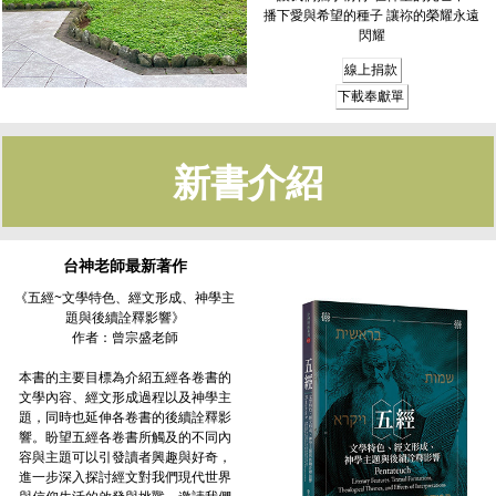
播下愛與希望的種子 讓祢的榮耀永遠
閃耀
線上捐款
下載奉獻單
新書介紹
台神老師最新著作
《五經~文學特色、經文形成、神學主
題與後續詮釋影響》
作者：曾宗盛老師
本書的主要目標為介紹五經各卷書的
文學內容、經文形成過程以及神學主
題，同時也延伸各卷書的後續詮釋影
響。盼望五經各卷書所觸及的不同內
容與主題可以引發讀者興趣與好奇，
進一步深入探討經文對我們現代世界