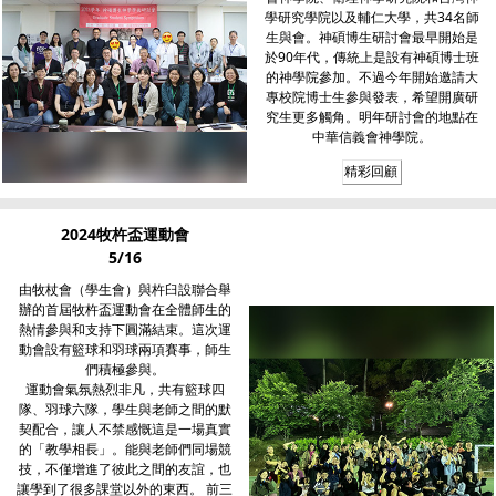
學研究學院以及輔仁大學，共34名師
生與會。神碩博生研討會最早開始是
於90年代，傳統上是設有神碩博士班
的神學院參加。不過今年開始邀請大
專校院博士生參與發表，希望開廣研
究生更多觸角。明年研討會的地點在
中華信義會神學院。
精彩回顧
2024牧杵盃運動會
5/16
由牧杖會（學生會）與杵臼設聯合舉
辦的首屆牧杵盃運動會在全體師生的
熱情參與和支持下圓滿結束。這次運
動會設有籃球和羽球兩項賽事，師生
們積極參與。
運動會氣氛熱烈非凡，共有籃球四
隊、羽球六隊，學生與老師之間的默
契配合，讓人不禁感慨這是一場真實
的「教學相長」。能與老師們同場競
技，不僅增進了彼此之間的友誼，也
讓學到了很多課堂以外的東西。 前三