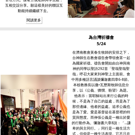
互相交誼分享。願這樣美好的聯誼互
動能持續繼續下去。
閱讀更多
為台灣祈禱會
5/24
在濟南教會黃春生牧師的安排之下，
台神師生在教會禱告會帶領會眾一起
為國家祈禱。禱告會開始由台神與南
神的同學以聖詩292首「聖哉聖哉聖
哉」呼召大家來到神聖上主面前。會
中用多種語言誦讀彌迦書四章6-8節。
本校教務長以撒•瓦歷斯牧師信息分
享，以《公義、憐憫、盼望》為題。
他表示：當耶穌站出來行公義的時
候，不是為了自己的益處，而是為了
那些邊緣、他者的益處。追求公義也
是為了愛。愛是基督徒在基督裡的特
質與態度。而伸張公義是一種出於愛
的行動作為。彌迦書六章8說：「…謙
卑的與主同行。」同行是一種生活方
式，信仰是一種生活表現。它不只在