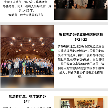
生都有人參加，連校友，退休老師、
專任老師、同工…都有人出席欣賞，真
是太特別了。
音樂是一種大家共同的語言。
梁越美老師受邀擔任講座講員
5/21-23
第49屆東北亞細亞教會宣教協議會在
宜蘭礁溪長老教會舉行，梁越美老師
受邀擔任講員，她以「從基督神學的
觀點來反思AI時代的教會」與台日韓
三國的牧者分享這個時代的議題。這
個題目對當前牧養教會的衝擊和挑戰
最大，與會的牧者們都表示收穫滿
滿。
歡送蔡約拿、林汶娟老師
6/11