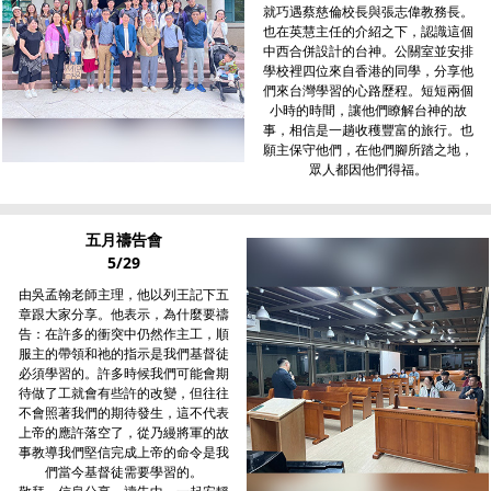
就巧遇蔡慈倫校長與張志偉教務長。
也在英慧主任的介紹之下，認識這個
中西合併設計的台神。公關室並安排
學校裡四位來自香港的同學，分享他
們來台灣學習的心路歷程。短短兩個
小時的時間，讓他們瞭解台神的故
事，相信是一趟收穫豐富的旅行。也
願主保守他們，在他們腳所踏之地，
眾人都因他們得福。
五月禱告會
5/29
由吳孟翰老師主理，他以列王記下五
章跟大家分享。他表示，為什麼要禱
告：在許多的衝突中仍然作主工，順
服主的帶領和祂的指示是我們基督徒
必須學習的。許多時候我們可能會期
待做了工就會有些許的改變，但往往
不會照著我們的期待發生，這不代表
上帝的應許落空了，從乃縵將軍的故
事教導我們堅信完成上帝的命令是我
們當今基督徒需要學習的。