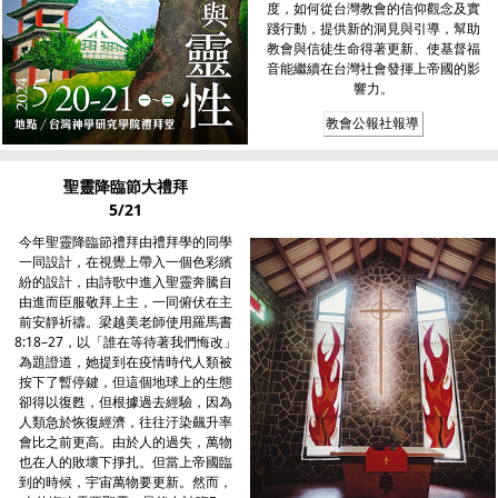
度，如何從台灣教會的信仰觀念及實
踐行動，提供新的洞見與引導，幫助
教會與信徒生命得著更新、使基督福
音能繼續在台灣社會發揮上帝國的影
響力。
教會公報社報導
聖靈降臨節大禮拜
5/21
今年聖靈降臨節禮拜由禮拜學的同學
一同設計，在視覺上帶入一個色彩繽
紛的設計，由詩歌中進入聖靈奔騰自
由進而臣服敬拜上主，一同俯伏在主
前安靜祈禱。梁越美老師使用羅馬書
8:18–27，以「誰在等待著我們悔改」
為題證道，她提到在疫情時代人類被
按下了暫停鍵，但這個地球上的生態
卻得以復甦，但根據過去經驗，因為
人類急於恢復經濟，往往汙染飆升率
會比之前更高。由於人的過失，萬物
也在人的敗壞下掙扎。但當上帝國臨
到的時候，宇宙萬物要更新。然而，