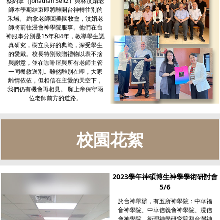
蔡約拿（Jonathan Seitz）與林汶娟老
師本學期結束即將離開台神轉往別的
禾場。 約拿老師回美國牧會，汶娟老
師將前往浸會神學院服事。他們在台
神服事分別是15年和4年，教導學生認
真研究，樹立良好的典範，深受學生
的愛戴。校長特別致贈禮物以表不捨
與謝意，並在咖啡屋與所有老師主管
一同餐敘送別。雖然離別在即，大家
離情依依，但相信在主愛的天空下，
我們仍有機會再相見。 願上帝保守兩
位老師前方的道路。
校園花絮
2023學年神碩博生神學學術研討會
5/6
於台神舉辦，有五所神學院：中華福
音神學院、中華信義會神學院、浸信
會神學院、衛理神學研究院和台灣神