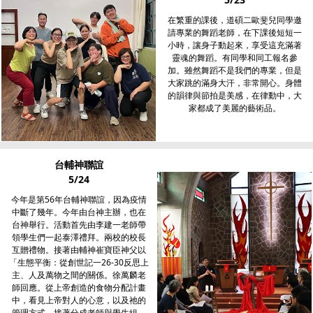
在繁重的課後，道碩二歐斐兒同學邀
請專業的舞蹈老師，在下課後短短一
小時，讓身子動起來，享受這充滿著
靈魂的舞蹈。有同學和同工報名參
加。雖然舞蹈不是我們的專業，但是
大家跳的滿身大汗，非常開心。身體
的韻律與節拍是美感，在律動中，大
家都成了美麗的藝術品。
台輔神聯誼
5/24
今年是第56年台輔神聯誼，因為疫情
中斷了幾年。今年由台神主辦，也在
台神舉行。活動首先由李建一老師帶
領學生們一起泰澤禮拜。兩校的校長
互贈禮物。接著由輔神崔寶臣神父以
「生態平衡：從創世記一26-30反思上
主、人及萬物之間的關係。徐萬麟老
師回應。從上帝創造的食物分配計畫
中，看見上帝對人的心意，以及祂的
管理方式。接著分成老師與學生組，