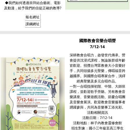
◆我們如何透過崇拜結合藝術、電影
及動漫，給予我們的信徒正確的教導?
報名網址
課綱網址
國際教會音樂合唱營
7/12-14
深耕教會合唱力，啟發世代傳承。營
會提供沈浸式課程，無論族群或年齡
皆歡迎。招攬台灣眾教會大小音樂好
手，共同頌揚多元聖樂，傳唱福音跨
越國界。與國際合唱專家合作，演繹
經典聖樂及多元合唱作品。
一對一合唱指揮初階、中階、大師班
課程，並歡迎歌手旁聽。另有教會音
樂講座、音樂遊戲活動、節慶合唱團
及音樂會展演。歡迎教會音樂服事者
踴躍參與，共同為音樂事工添光彩。
活動相關資訊
活動日期：7/12-14
活動地點：林子內教會靈修會館
招生對象：國小三年級至高三學生