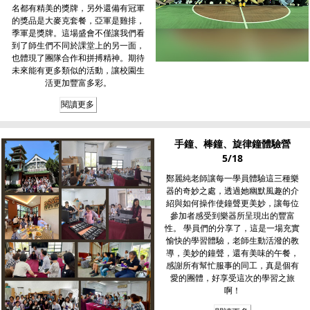
名都有精美的獎牌，另外還備有冠軍
的獎品是大麥克套餐，亞軍是雞排，
季軍是獎牌。這場盛會不僅讓我們看
到了師生們不同於課堂上的另一面，
也體現了團隊合作和拼搏精神。期待
未來能有更多類似的活動，讓校園生
活更加豐富多彩。
閱讀更多
手鐘、棒鐘、旋律鐘體驗營
5/18
鄭麗純老師讓每一學員體驗這三種樂
器的奇妙之處，透過她幽默風趣的介
紹與如何操作使鐘聲更美妙，讓每位
參加者感受到樂器所呈現出的豐富
性。 學員們的分享了，這是一場充實
愉快的學習體驗，老師生動活潑的教
導，美妙的鐘聲，還有美味的午餐，
感謝所有幫忙服事的同工，真是個有
愛的團體，好享受這次的學習之旅
啊！