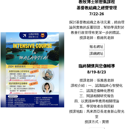
教牧博士班密集課程
基督教組織之經營管理
7/22-26
探討基督教組織之各項元素，經由理
論與實務的反覆辯證，幫助學員對於
教會行政管理有更深一步的體認。
授課老師：蔡維民老師
報名網址
課綱網址
臨終關懷與悲傷輔導
8/19-8/23
授課老師：張雅惠老師
課程介紹：一、認識臨終心智變化
二、認識悲傷轉化歷程
三、閱讀相關研究報告
四、以實踐神學應用相關理論
五、學習牧者自我照顧
授課地點：馬來西亞長老會新山聖光
堂
授課方式：實體