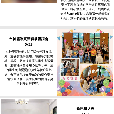
安排了來自香港的同學道碩三班代張
偉佳、神碩洪聖顏、道碩二劉劍玲及
夫婿Frankie接待，希望這一趟學習的
行程，讓我們的香港朋友收穫滿滿。
台神靈諮實習傳承聯誼會
5/23
在神學院裝備，除了吸收學理知識
外，還要實踐與應用。感謝各方的機
構、學校、教會提供靈諮學生實習機
會，並有機構督導用心教導，每一屆
的學生總有滿滿的收獲分享給學弟
妹。分享會現場在學弟妹的精心安排
下愉快且溫馨，讓學長姐的實習辛勞
得到安慰與抒解。
倫巴舞之夜
5/23