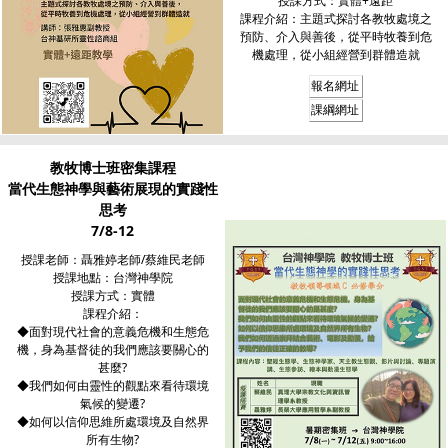
授課方式：實體+遠距
課程介紹：主題式探討各教牧處境之
預防、介入與善後，從平時牧養到危
機處理，從小組經營到群體造就
報名網址
課綱網址
教牧博士班密集課程
當代生態神學與藝術展現的實踐性
思考
7/8-12
授課老師：聶雅婷老師/蔡維民老師
授課地點：台灣神學院
授課方式：實體
課程介紹：
◆面對現代社會的意義危機和生態危
機，身為基督徒的我們應該要關心的
甚麼?
◆我們如何由靈性的觀點來看待環境
氣候的變遷?
◆如何以信仰思維所處環境及自然界
所有生物?