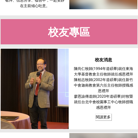
敬拜、信息分享、禱告中，一起安靜
在主前傾心吐意。
校友專區
校友消息
陳尚仁牧師(1994年道碩畢)就任東海
大學基督教會主任牧師就任感恩禮拜
陳柏志牧師(2002年道碩畢)就任新竹
中會迦南教會第六任主任牧師授職感
恩禮拜
廖恩諭傳道師(2020年道碩畢)封牧暨
就任台北中會校園事工中心牧師授職
感恩禮拜
閱讀更多