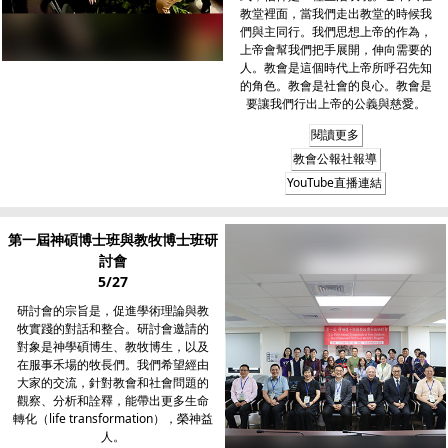
教堂裡面，當我們走出教堂的時候我
們與主同行。我們思想上帝的作為，
上帝會幫我們把手展開，伸向需要的
人。教會是這個時代上帝所呼召先知
的角色。教會是社會的良心。教會是
要讓我們行出上帝的公義與慈愛。
閱讀更多
教會公報社報導
YouTube直播連結
第一屆神碩博士班與教牧博士班研
討會
5/27
研討會的宗旨是，促進學術理論與教
牧實踐的對話和整合。研討會邀請的
對象是神學碩博生、教牧博生，以及
在服事禾場的牧長們。我們希望經由
大家的交流，針對教會和社會問題的
觀察、分析和詮釋，能帶出更多生命
轉化（life transformation），榮神益
人。