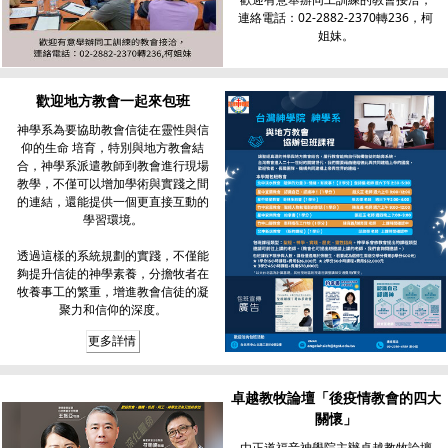
連絡電話：02-2882-2370轉236，柯
姐妹。
歡迎地方教會一起來包班
神學系為要協助教會信徒在靈性與信
仰的生命 培育，特別與地方教會結
合，神學系派遣教師到教會進行現場
教學，不僅可以增加學術與實踐之間
的連結，還能提供一個更直接互動的
學習環境。
透過這樣的系統規劃的實踐，不僅能
夠提升信徒的神學素養，分擔牧者在
牧養事工的繁重，增進教會信徒的凝
聚力和信仰的深度。
更多詳情
卓越教牧論壇「後疫情教會的四大
關懷」
由正道福音神學院主辦卓越教牧論壇