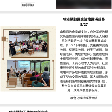
精彩回顧
牧者關顧圓桌論壇圓滿落幕
5/27
由柳原教會奉獻支持，台神基督教研
究所靈性諮商組承辦的牧者全人關顧
系列活動第一場「牧者關顧圓桌論
壇」於5/27下午開始，先後由陳寬義
牧師、蔡茂堂牧師、錢玉芬老師、陳
彰儀老師、陶牧群牧師分別從教牧博
士班課程發展、精神科醫學視角、靈
性諮商、工商心理學人力資源、社會
學與發展生態的角度探討牧者關顧。
現場有許多牧師也提出牧會觀察，形
成了雙向交流的氛圍。眾人都期待透
過這樣的論壇開啟後續實際的行動，
整合各方資源同心關懷牧者與其家
庭，成為眾教會的祝褔。
教會公報社報導連結