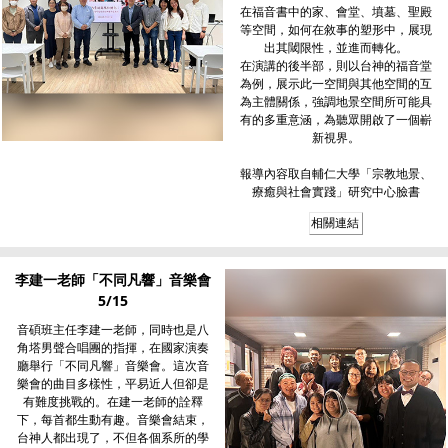
在福音書中的家、會堂、墳墓、聖殿
等空間，如何在敘事的塑形中，展現
出其閾限性，並進而轉化。
在演講的後半部，則以台神的福音堂
為例，展示此一空間與其他空間的互
為主體關係，強調地景空間所可能具
有的多重意涵，為聽眾開啟了一個嶄
新視界。
報導內容取自輔仁大學「宗教地景、
療癒與社會實踐」研究中心臉書
相關連結
李建一老師「不同凡響」音樂會
5/15
音碩班主任李建一老師，同時也是八
角塔男聲合唱團的指揮，在國家演奏
廳舉行「不同凡響」音樂會。這次音
樂會的曲目多樣性，平易近人但卻是
有難度挑戰的。在建一老師的詮釋
下，每首都生動有趣。音樂會結束，
台神人都出現了，不但各個系所的學