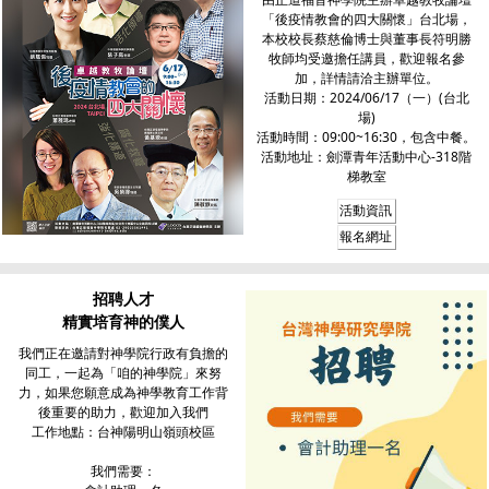
「後疫情教會的四大關懷」台北場，
本校校長蔡慈倫博士與董事長符明勝
牧師均受邀擔任講員，歡迎報名參
加，詳情請洽主辦單位。
活動日期：2024/06/17（一）(台北
場)
活動時間：09:00~16:30，包含中餐。
活動地址：劍潭青年活動中心-318階
梯教室
活動資訊
報名網址
招聘人才
精實培育神的僕人
我們正在邀請對神學院行政有負擔的
同工，一起為「咱的神學院」來努
力，如果您願意成為神學教育工作背
後重要的助力，歡迎加入我們
工作地點：台神陽明山嶺頭校區
我們需要：