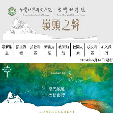
跳
到
主
要
內
容
區
最新消
招生課
捐款專
新書介
教師動
校園花
校友專
加入我
息
程
區
紹
態
絮
區
們
2024年6月14日 發行