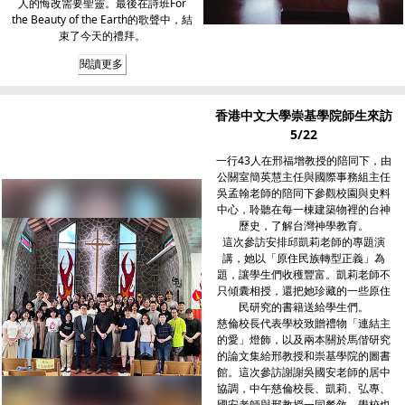
人的悔改需要聖靈。最後在詩班For
the Beauty of the Earth的歌聲中，結
束了今天的禮拜。
閱讀更多
香港中文大學崇基學院師生來訪
5/22
一行43人在邢福增教授的陪同下，由
公關室簡英慧主任與國際事務組主任
吳孟翰老師的陪同下參觀校園與史料
中心，聆聽在每一棟建築物裡的台神
歷史，了解台灣神學教育。
這次參訪安排邱凱莉老師的專題演
講，她以「原住民族轉型正義」為
題，讓學生們收穫豐富。凱莉老師不
只傾囊相授，還把她珍藏的一些原住
民研究的書籍送給學生們。
慈倫校長代表學校致贈禮物「連結主
的愛」燈飾，以及兩本關於馬偕研究
的論文集給邢教授和崇基學院的圖書
館。這次參訪謝謝吳國安老師的居中
協調，中午慈倫校長、凱莉、弘專、
國安老師與邢教授一同餐敘，學校也