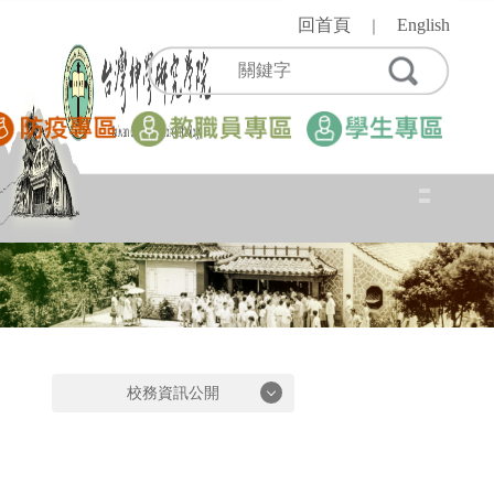
跳
回首頁
English
｜
到
主
要
內
容
區
校務資訊公開
校務資訊公開