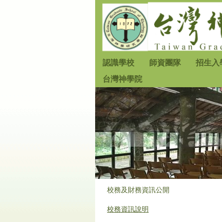
跳
到
主
要
內
認識學校
師資團隊
招生入
容
台灣神學院
區
校務及財務資訊公開
校務資訊說明