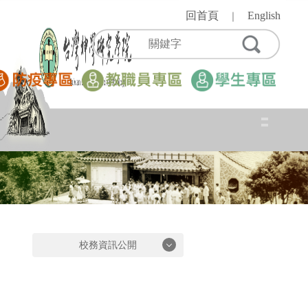
跳
回首頁
English
｜
到
主
要
內
容
區
校務資訊公開
校務資訊公開