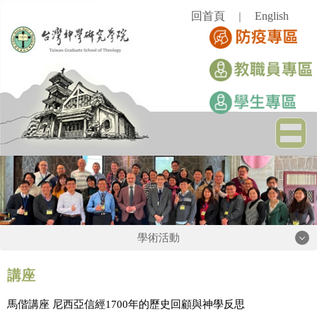
跳
回首頁
English
｜
到
主
要
內
容
區
學術活動
學術活動
講座
馬偕講座 尼西亞信經1700年的歷史回顧與神學反思