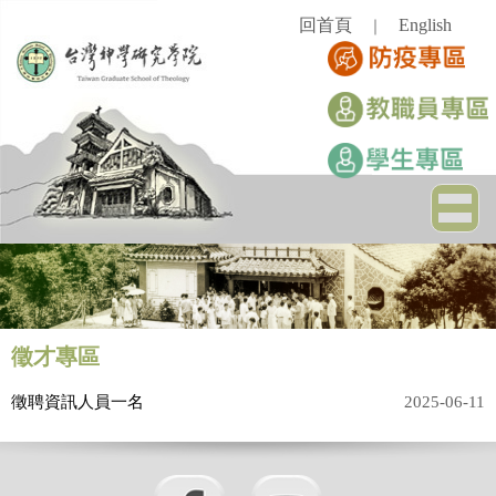
跳
回首頁
English
｜
到
主
要
內
容
區
徵才專區
徵聘資訊人員一名
2025-06-11