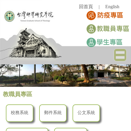
跳
回首頁
English
｜
到
主
要
內
容
區
教職員專區
校務系統
郵件系統
公文系統