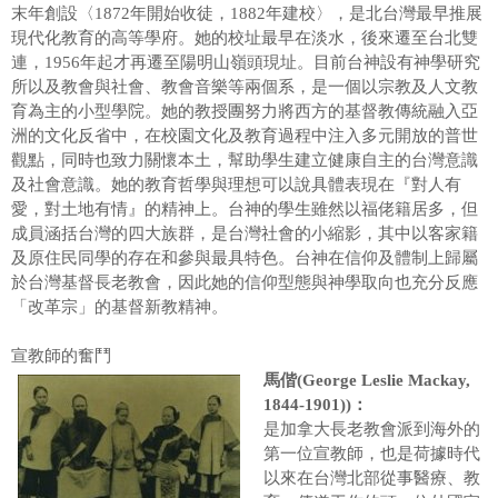
末年創設〈1872年開始收徒，1882年建校〉，是北台灣最早推展
辦校理念
現代化教育的高等學府。她的校址最早在淡水，後來遷至台北雙
連，1956年起才再遷至陽明山嶺頭現址。目前台神設有神學研究
辦學績效
所以及教會與社會、教會音樂等兩個系，是一個以宗教及人文教
育為主的小型學院。她的教授團努力將西方的基督教傳統融入亞
學校之美
洲的文化反省中，在校園文化及教育過程中注入多元開放的普世
觀點，同時也致力關懷本土，幫助學生建立健康自主的台灣意識
行事曆
及社會意識。她的教育哲學與理想可以說具體表現在『對人有
概覽(學生手冊)
愛，對土地有情』的精神上。台神的學生雖然以福佬籍居多，但
成員涵括台灣的四大族群，是台灣社會的小縮影，其中以客家籍
學校院訊
及原住民同學的存在和參與最具特色。台神在信仰及體制上歸屬
於台灣基督長老教會，因此她的信仰型態與神學取向也充分反應
嶺頭之聲
「改革宗」的基督新教精神。
交通資訊
宣教師的奮鬥
馬偕(George Leslie Mackay,
1844-1901))：
是加拿大長老教會派到海外的
第一位宣教師，也是荷據時代
以來在台灣北部從事醫療、教