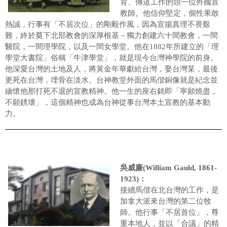
育、傳道工作的頭一位外國宣
教師。他信仰堅定，個性果敢
熱誠，行事有「不居次位」的剛毅作風，因為宣揚真理不畏艱
難，終於奠下北部教會的深厚根基－獨力創建六十間教會，一間
醫院，一間理學院，以及一間女學堂。他在1882年所建立的「理
學堂大書院」俗稱「牛津學堂」，就是現今台灣神學院的前身。
他深愛台灣的土地及人，將黃金年華獻給台灣，娶台灣某，最後
更死在台灣，埋骨在淡水。台神教堂外面的馬偕銅像就是紀念並
緬懷他那打死不退的宣教精神。他一生的座右銘即「寧願燒盡，
不願銹壞」，這個精神也成為台神從事台灣本土宣教的基本動
力。
吳威廉(William Gauld, 1861-
1923)：
接續馬偕在北台灣的工作，是
加拿大派來台灣的第二位牧
師。他行事「不居首位」，尊
重本地人，並以「合議」的精