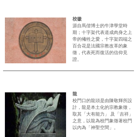
校徽
源自馬偕博士的牛津學堂時
期；十字架代表道成肉身之上
帝的犧牲之愛，十字架四端之
百合花是法國宗教改革的象
徵，代表死而復活的信仰見
證。
龍
校門口的龍頭是由陳敬輝所設
計，龍是本土化的宗教象徵，
取其「大有能力」 及「吉祥」
之意，以龍為校門象徵著校門
以內為「神聖空間」。