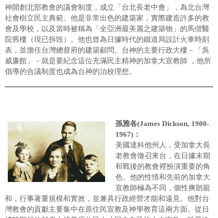
神開創北部教會的議會制度，成立「台北長老中會」，為北台灣
社會樹立民主典範。他是非常出色的建築家，實際建造許多的教
會及學校，以及當時被稱為「全亞洲最美麗之建築物」的馬偕醫
院舊樓（現已拆毀）。他也曾為日據時代的鐵道局設計火車時刻
表，並擔任台灣總督府的建築顧問。台神的主要行政大樓－「吳
威廉館」－就是要紀念這位充滿民主精神的加拿大宣教師 ，他所
倡導的合議制度也成為台神的治校理想。
孫雅各(James Dickson, 1900-
1967)：
美國達科他州人，受加拿大長
老教會徵召來台，在日據末期
和戰後的教會裡扮演重要的角
色。他的性情和先前的加拿大
宣教師極為不同，個性爽朗親
和，行事著重規模和實效，並兼具行政經營才能和遠見。他對台
灣教會的貢獻主要集中在原住民宣教及神學教育這兩方面。從日