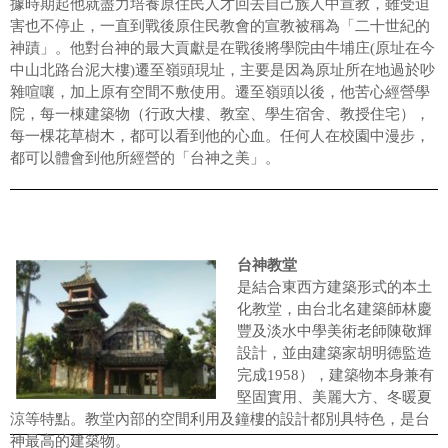
據時期起他就盡力培養原住民人才回去自己族人中宣教，雖受迫
害也不停止，一直到戰後原住民教會的宣教被稱為「二十世紀的
神蹟」。他對台神的最大貢獻是在戰後將學院由牛埔庄(原址在今
中山北路台泥大樓)遷至嶺頭現址，主要是因為原址所在地過於吵
雜喧嚷，加上原有空間不敷使用。遷至嶺頭以後，他苦心經營學
院，每一棟建築物（行政大樓、教室、學生宿舍、教授住宅），
每一棵花草樹木，都可以看到他的心血。任何人在校園中漫步，
都可以體會到他所經營的「台神之美」。
台神教堂
是結合東西方建築形式的本土
化教堂，由台北名建築師林慶
豐及淡水中學美術老師陳敬輝
設計，並由建築家胡明德監造
完成1958），建築物本身兼有
堅固實用、美麗大方、冬暖夏
涼等特點。教堂內部的空間利用及鐘樓的設計都別具特色，是台
神最高的建築物。