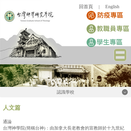
跳
回首頁
English
｜
到
主
要
內
容
區
認識學校
認識學校
人文篇
通論
學校簡史
台灣神學院(簡稱台神)：由加拿大長老教會的宣教師於十九世紀