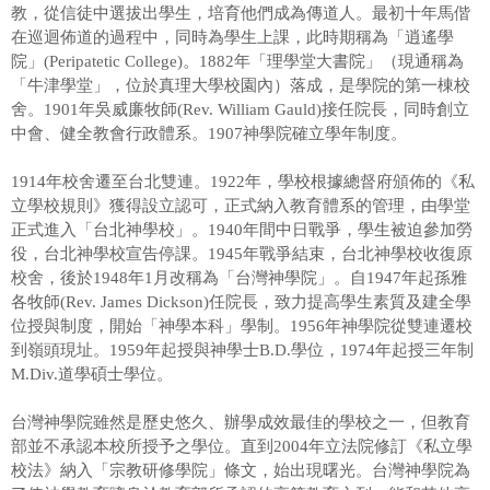
教，從信徒中選拔出學生，培育他們成為傳道人。最初十年馬偕
辦校理念
在巡迴佈道的過程中，同時為學生上課，此時期稱為「逍遙學
院」(Peripatetic College)。1882年「理學堂大書院」（現通稱為
辦學績效
「牛津學堂」，位於真理大學校園內）落成，是學院的第一棟校
舍。1901年吳威廉牧師(Rev. William Gauld)接任院長，同時創立
學校之美
中會、健全教會行政體系。1907神學院確立學年制度。
行事曆
1914年校舍遷至台北雙連。1922年，學校根據總督府頒佈的《私
概覽(學生手冊)
立學校規則》獲得設立認可，正式納入教育體系的管理，由學堂
正式進入「台北神學校」。1940年間中日戰爭，學生被迫參加勞
學校院訊
役，台北神學校宣告停課。1945年戰爭結束，台北神學校收復原
校舍，後於1948年1月改稱為「台灣神學院」。自1947年起孫雅
嶺頭之聲
各牧師(Rev. James Dickson)任院長，致力提高學生素質及建全學
位授與制度，開始「神學本科」學制。1956年神學院從雙連遷校
交通資訊
到嶺頭現址。1959年起授與神學士B.D.學位，1974年起授三年制
M.Div.道學碩士學位。
台灣神學院雖然是歷史悠久、辦學成效最佳的學校之一，但教育
部並不承認本校所授予之學位。直到2004年立法院修訂《私立學
校法》納入「宗教研修學院」條文，始出現曙光。台灣神學院為