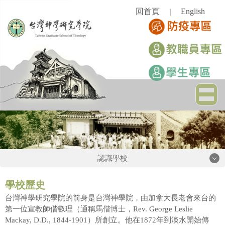
跳
回首頁
English
｜
到
主
要
內
容
區
認識學校
認識學校
學校歷史
台灣神學研究學院的前身是台灣神學院，由加拿大長老會來台的
第一位宣教師偕叡理（通稱馬偕博士，Rev. George Leslie
學校簡史
Mackay, D.D., 1844-1901）所創立。他在1872年到淡水開始傳