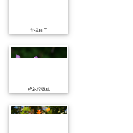
青楓種子
紫花醡醬草