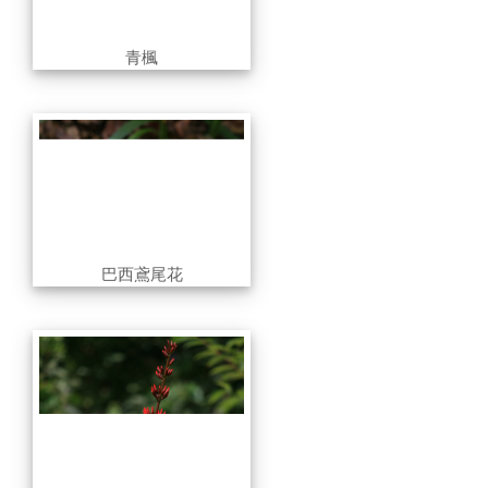
青楓
巴西鳶尾花