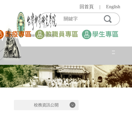
跳
回首頁
English
｜
到
主
要
內
容
區
校務資訊公開
校務資訊公開