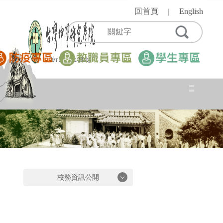
跳
回首頁
English
｜
到
主
要
內
容
區
校務資訊公開
校務資訊公開