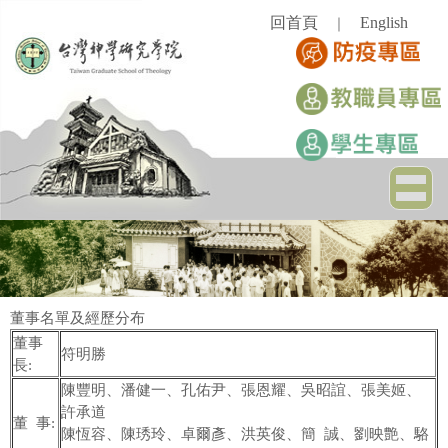
跳
回首頁
English
｜
到
主
要
內
容
區
董事名單及經歷分布
董事
符明勝
長:
陳豐明、潘健一、孔佑尹、張恩耀、吳昭誼、張美姬、
許承道
董 事:
陳恆容、陳琇玲、卓爾彥、洪英俊、簡 誠、劉映艶、駱