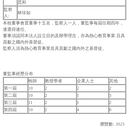
昆和
監察
林珍如
人:
本校董事會置董事十五名，監察人一人，董監事每屆任期四年，
連選得連任。
董事須認同本法人設立目的及辦學理念，亦為熱心教育事業 且具
貢獻之國內外基督徒。
監察人須為熱心教育事業並具貢獻之國內外之基督徒。
董監事經歷分布
牧師
教授學者
企業人士
其他
第一屆
10
2
2
2
第二屆
10
2
1
3
第三屆
11
2
1
2
第四屆
10
2
4
0
瀏覽數:
3025