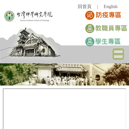
跳
回首頁
English
｜
到
主
要
內
容
區