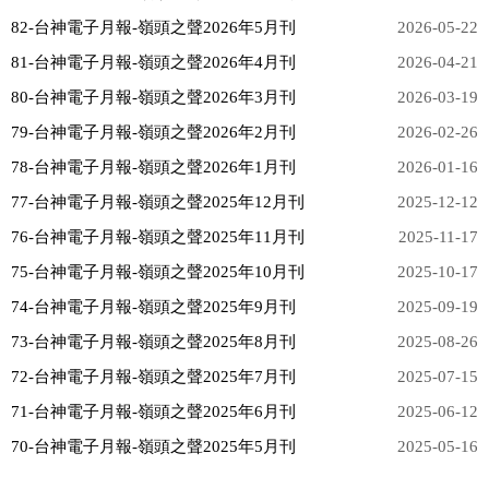
2025年
82-台神電子月報-嶺頭之聲2026年5月刊
2026-05-22
81-台神電子月報-嶺頭之聲2026年4月刊
2026-04-21
2024年
80-台神電子月報-嶺頭之聲2026年3月刊
2026-03-19
2023年
79-台神電子月報-嶺頭之聲2026年2月刊
2026-02-26
2021年
78-台神電子月報-嶺頭之聲2026年1月刊
2026-01-16
77-台神電子月報-嶺頭之聲2025年12月刊
2022年
2025-12-12
76-台神電子月報-嶺頭之聲2025年11月刊
2025-11-17
2020年
75-台神電子月報-嶺頭之聲2025年10月刊
2025-10-17
2019年
74-台神電子月報-嶺頭之聲2025年9月刊
2025-09-19
73-台神電子月報-嶺頭之聲2025年8月刊
2025-08-26
72-台神電子月報-嶺頭之聲2025年7月刊
2025-07-15
71-台神電子月報-嶺頭之聲2025年6月刊
2025-06-12
70-台神電子月報-嶺頭之聲2025年5月刊
2025-05-16