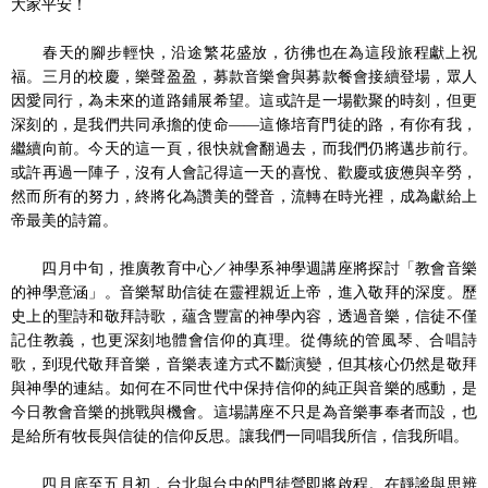
大家平安！
春天的腳步輕快，沿途繁花盛放，彷彿也在為這段旅程獻上祝
福。三月的校慶，樂聲盈盈，募款音樂會與募款餐會接續登場，眾人
因愛同行，為未來的道路鋪展希望。這或許是一場歡聚的時刻，但更
深刻的，是我們共同承擔的使命——這條培育門徒的路，有你有我，
繼續向前。今天的這一頁，很快就會翻過去，而我們仍將邁步前行。
或許再過一陣子，沒有人會記得這一天的喜悅、歡慶或疲憊與辛勞，
然而所有的努力，終將化為讚美的聲音，流轉在時光裡，成為獻給上
帝最美的詩篇。
四月中旬，推廣教育中心／神學系神學週講座將探討「教會音樂
的神學意涵」。音樂幫助信徒在靈裡親近上帝，進入敬拜的深度。歷
史上的聖詩和敬拜詩歌，蘊含豐富的神學內容，透過音樂，信徒不僅
記住教義，也更深刻地體會信仰的真理。從傳統的管風琴、合唱詩
歌，到現代敬拜音樂，音樂表達方式不斷演變，但其核心仍然是敬拜
與神學的連結。如何在不同世代中保持信仰的純正與音樂的感動，是
今日教會音樂的挑戰與機會。這場講座不只是為音樂事奉者而設，也
是給所有牧長與信徒的信仰反思。讓我們一同唱我所信，信我所唱。
四月底至五月初，台北與台中的門徒營即將啟程。在靜謐與思辨