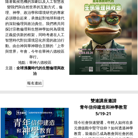
隨著氣候危機的加劇以及人工智慧改
變我們與自然世界的互動方式，倫
理、神學、政治學和環境研究的專家
必須聯合起來，承擔起對地球和後代
的深刻倫理與政治責任。我們將共同
探討宗教倫理和生態神學如何為環境
正義提供新的框架，同時考慮在人工
智慧時代對抗環境惡化所需的政治行
動。由台神與華神聯合主辦的「上帝
與世界」年會，今年在華神八德校區
舉行。
地點：華神八德校區
主題：
全球沸騰時代的生態倫理與政
治
報名連結
雙連講座邀請
青年信仰建造和神學教育
5/19-21
現今社會快速變遷，年輕人如何在多
元價值觀中堅守信仰？如何透過神學
教育，裝備自己成為教會與社會的祝