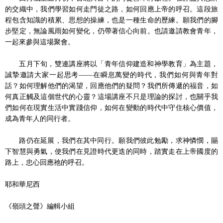
的交織中，我們學習如何走門徒之路，如何回應上帝的呼召。這段旅
程包含知識的積累、思想的操練，也是一種生命的歷練。願我們的腳
步堅定，無論風雨如何變化，仍帶著信心向前。也請邀請教會青年，
一起來參與這場聚會。
五月下旬，雙連講座將以「青年信仰建造和神學教育」為主題，
誠摯邀請大家一起思考——在瞬息萬變的時代，我們如何與青年對
話？如何理解他們的渴望，回應他們的疑問？我們所傳遞的福音，如
何真正觸及這個世代的心靈？這場講座不只是理論的探討，也關乎我
們如何在現實生活中實踐信仰，如何在變動的時代中守住核心價值，
成為青年人的同行者。
路仍在延展，我們在其中同行。願我們彼此勉勵，求神憐憫，賜
下智慧與勇氣，使我們在見證時代更迭的同時，踏實走在上帝國度的
路上，忠心回應祂的呼召。
耶和華尼西
《嶺頭之聲》編輯小組