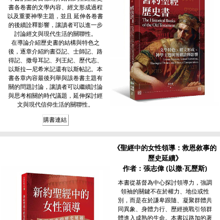
書各卷書的文學內容、經文形成過程
以及重要神學主題，並且 延伸各卷書
的後續詮釋影響，讓讀者可以進一步
討論經文與現代生活的關聯性。
在導論介紹歷史書的結構與特色之
後，逐章介紹約書亞記、士師記、路
得記、撒母耳記、列王紀、歷代志、
以斯拉—尼希米記還有以斯帖記。本
書各章內容最後列舉與該卷書主題有
關的問題討論，讓讀者可以繼續討論
與思考相關的時代議題，延伸探討經
文與現代信仰生活的關聯性。
購書連結
《聖經中的女性領導：救恩敘事的
歷史延續》
作者：張志偉 (以撒‧瓦歷斯)
本書從基督為中心探討領導力，強調
領袖的關鍵不在於權力、地位或性
別，而是在於謙卑跟隨、凝聚群體共
同異象、身體力行、歷經挑戰引領群
體進入成熟的生命。本書以路加的著