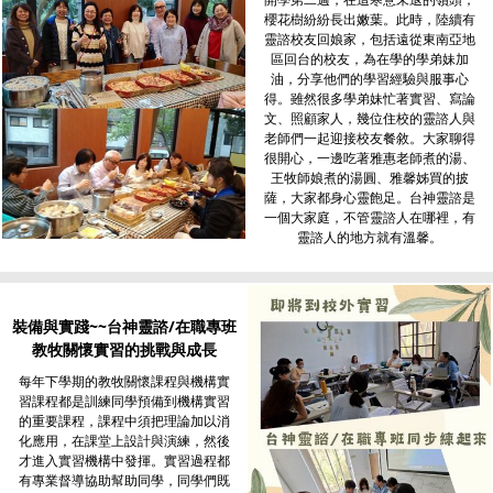
櫻花樹紛紛長出嫩葉。此時，陸續有
靈諮校友回娘家，包括遠從東南亞地
區回台的校友，為在學的學弟妹加
油，分享他們的學習經驗與服事心
得。雖然很多學弟妹忙著實習、寫論
文、照顧家人，幾位住校的靈諮人與
老師們一起迎接校友餐敘。大家聊得
很開心，一邊吃著雅惠老師煮的湯、
王牧師娘煮的湯圓、雅馨姊買的披
薩，大家都身心靈飽足。台神靈諮是
一個大家庭，不管靈諮人在哪裡，有
靈諮人的地方就有溫馨。
裝備與實踐~~台神靈諮/在職專班
教牧關懷實習的挑戰與成長
每年下學期的教牧關懷課程與機構實
習課程都是訓練同學預備到機構實習
的重要課程，課程中須把理論加以消
化應用，在課堂上設計與演練，然後
才進入實習機構中發揮。實習過程都
有專業督導協助幫助同學，同學們既