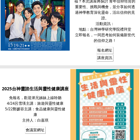
福？本次講座將探討 青年信仰培育的
重要性、挑戰與機會，並分享如何透
過神學教育深化靈命，活出信仰的見
證。
活動資訊：
地點：台灣神學研究學院禮拜堂
立即報名，一同思考如何裝備新世代
的信仰之路！
報名網址
講座資訊
2025台神靈諮生活與靈性健康講座
免報名，歡迎弟兄姊妹上線聆聽
4/24呂雪瑛主講：旅遊與靈性健康
5/22鄭媛容主講：食品健康與靈性健
康
主持人：白嘉琪
會議室網址