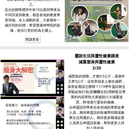
工。
這次的開學禮拜中有15位新同學來自
不同宗派與教會，都是各地的教會菁
英領袖。令人感動的是，大家都有一
個共同的目標：希望透過神學院的裝
備，使自己更好的為主擺上。
閱讀更多
靈諮生活與靈性健康講座
減重塑身與靈性健康
2/20
減肥真的很難，才瘦0.5公斤，過個年
又胖3公斤；這世界很多人都在減肥，
基督徒應該怎麼辦？113學年靈諮新生
章駿紘執行長(莫爾爾生技)用輕鬆且專
業的內容幫助大家破除六大減重迷
思，輕省進行靈命的修練。
台神靈諮同學來自各領域的專業從事
人員，期待將靈諮的裝備帶回職場服
事生活周遭的人。期待更多職場從業
人員來台神靈諮裝備，幫助更多人得
到上帝祝福。