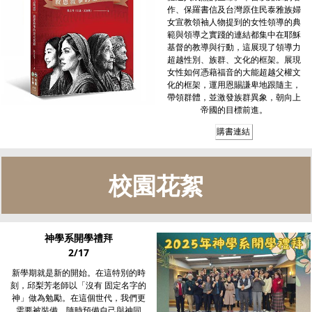
作、保羅書信及台灣原住民泰雅族婦
女宣教領袖人物提到的女性領導的典
範與領導之實踐的連結都集中在耶穌
基督的教導與行動，這展現了領導力
超越性別、族群、文化的框架。展現
女性如何憑藉福音的大能超越父權文
化的框架，運用恩賜謙卑地跟隨主，
帶領群體，並激發族群異象，朝向上
帝國的目標前進。
購書連結
校園花絮
神學系開學禮拜
2/17
新學期就是新的開始。在這特別的時
刻，邱梨芳老師以「沒有 固定名字的
神」做為勉勵。在這個世代，我們更
需要被裝備，隨時預備自己與神同