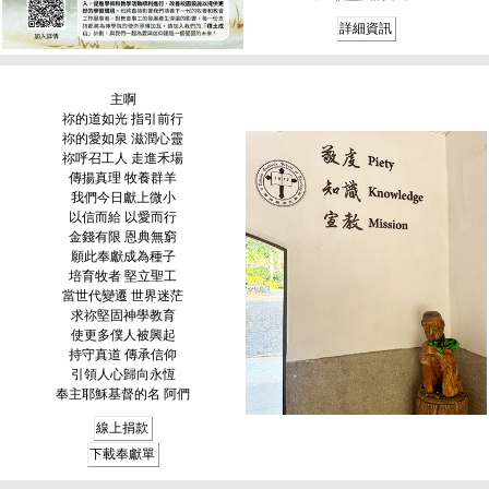
詳細資訊
主啊
祢的道如光 指引前行
祢的愛如泉 滋潤心靈
祢呼召工人 走進禾場
傳揚真理 牧養群羊
我們今日獻上微小
以信而給 以愛而行
金錢有限 恩典無窮
願此奉獻成為種子
培育牧者 堅立聖工
當世代變遷 世界迷茫
求祢堅固神學教育
使更多僕人被興起
持守真道 傳承信仰
引領人心歸向永恆
奉主耶穌基督的名 阿們
線上捐款
下載奉獻單