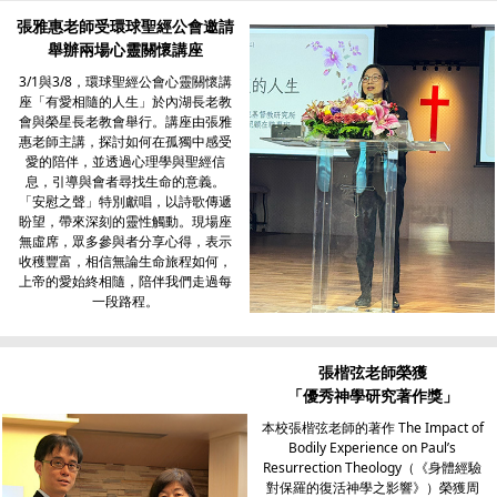
張雅惠老師受環球聖經公會邀請
舉辦兩場心靈關懷講座
3/1與3/8，環球聖經公會心靈關懷講
座「有愛相隨的人生」於內湖長老教
會與榮星長老教會舉行。講座由張雅
惠老師主講，探討如何在孤獨中感受
愛的陪伴，並透過心理學與聖經信
息，引導與會者尋找生命的意義。
「安慰之聲」特別獻唱，以詩歌傳遞
盼望，帶來深刻的靈性觸動。現場座
無虛席，眾多參與者分享心得，表示
收穫豐富，相信無論生命旅程如何，
上帝的愛始終相隨，陪伴我們走過每
一段路程。
張楷弦老師榮獲
「優秀神學研究著作獎」
本校張楷弦老師的著作 The Impact of
Bodily Experience on Paul’s
Resurrection Theology（《身體經驗
對保羅的復活神學之影響》）榮獲周