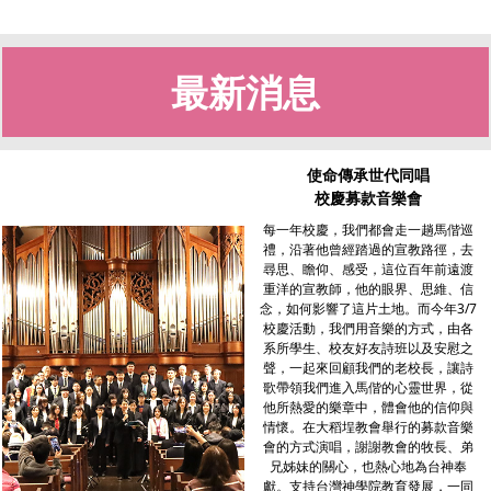
最新消息
使命傳承世代同唱
校慶募款音樂會
每一年校慶，我們都會走一趟馬偕巡
禮，沿著他曾經踏過的宣教路徑，去
尋思、瞻仰、感受，這位百年前遠渡
重洋的宣教師，他的眼界、思維、信
念，如何影響了這片土地。而今年3/7
校慶活動，我們用音樂的方式，由各
系所學生、校友好友詩班以及安慰之
聲，一起來回顧我們的老校長，讓詩
歌帶領我們進入馬偕的心靈世界，從
他所熱愛的樂章中，體會他的信仰與
情懷。在大稻埕教會舉行的募款音樂
會的方式演唱，謝謝教會的牧長、弟
兄姊妹的關心，也熱心地為台神奉
獻。支持台灣神學院教育發展，一同