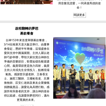
用音樂見證愛，一同承接馬偕的使
命！
閱讀更多
啟程翻轉的夢想
募款餐會
台神153年來首度舉辦募款餐會，
3/14在格萊天漾大飯店舉行。由董事
會發起，歷經半年籌備，這場盛會在
愛與支持中圓滿展開。主持人羅以老
師巧妙串聯，帶領大家欣賞台神師生
準備的音樂節目，歌聲如禱告般迴盪
心間。義賣環節更是熱力四射，義賣
主持人何戎先生全情投入，點燃現場
氣氛。感謝曾宗盛老師、王春香女
士、施哲三醫師、王燦彬長老、呂秉
衡牧師、莊安仁老師及東友企業慷慨
捐贈義賣品，讓愛化為具體行動。感
謝所有與會者的支持，讓台神的使命
得以延續，也讓愛與夢想同行，邁向
更寬廣的未來。