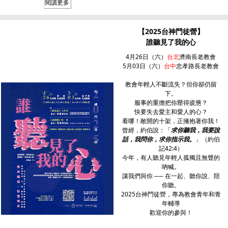
閱讀更多
【2025台神門徒營】
誰聽見了我的心
4月26日（六）
台北
濟南長老教會
5月03日（六）
台中
忠孝路長老教會
教會年輕人不斷流失？但你卻仍留
下。
服事的重擔把你壓得疲憊？
快要失去愛主和愛人的心？
看哪！敞開的十架，正擁抱著你我！
曾經，約伯說：「
求你聽我，我要說
話，我問你，求你指示我。
」（約伯
記42:4）
今年，有人聽見年輕人孤獨且無聲的
吶喊。
讓我們與你 ── 在一起、聽你說、陪
你聽。
2025台神門徒營，專為教會青年和青
年輔導
歡迎你的參與！