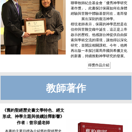
聯華牧師紀念基金會「優秀神學研究
著作獎」。此書探討保羅如何在身體
經驗與苦難中體驗基督同在，進而發
展出深刻的復活神學。
楷弦老師表示，保羅的神學思想是在
信仰與苦難交織中誕生，這正是上帝
啟示的歷程。他感謝台神提供自由探
索與學術交流的環境，讓他得以深化
研究，並開設相關課程。今年，他將
再出版一本探討羅馬帝國與希臘文化
的新書，持續推動神學研究的發展。
得獎作品介紹
教師著作
《舊約聖經歷史書文學特色、經文
形成、神學主題與後續詮釋影響》
作者：曾宗盛老師
本書的主要目標為介紹舊約聖經歷史