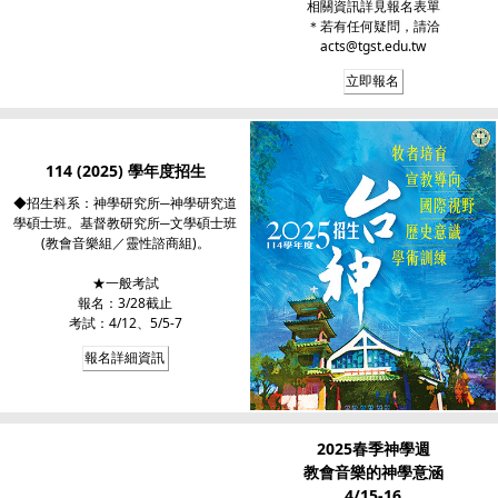
相關資訊詳見報名表單
＊若有任何疑問，請洽
acts@tgst.edu.tw
立即報名
114 (2025) 學年度招生
◆招生科系：神學研究所─神學研究道
學碩士班。基督教研究所─文學碩士班
(教會音樂組／靈性諮商組)。
★一般考試
報名：3/28截止
考試：4/12、5/5-7
報名詳細資訊
2025春季神學週
教會音樂的神學意涵
4/15-16