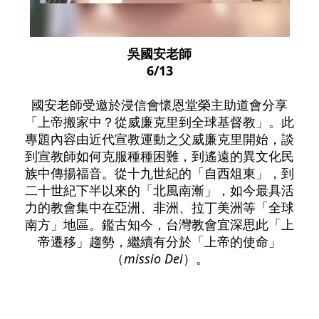
吳國安老師
6/13
國安老師受邀於浸信會懷恩堂榮主助道會分享
「上帝搬家中？從威廉克里到全球基督教」。此
專題內容由近代宣教運動之父威廉克里開始，談
到宣教師如何克服種種困難，到遙遠的異文化民
族中傳揚福音。從十九世紀的「自西俎東」，到
二十世紀下半以來的「北風南漸」，如今最具活
力的教會集中在亞洲、非洲、拉丁美洲等「全球
南方」地區。鑑古知今，台灣教會宜深思此「上
帝遷移」趨勢，繼續有分於「上帝的使命」
（
missio Dei
）。