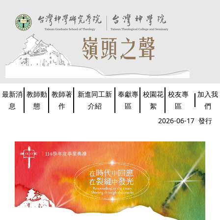
跳
到
主
要
內
容
區
最新消
教師動
教師著
新進同工新
奉獻專
校園花
校友專
加入我
息
態
作
介紹
區
絮
區
們
2026-06-17 發行