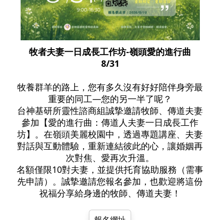
牧者夫妻一日成長工作坊-嶺頭愛的進行曲
8/31
牧養群羊的路上，您有多久沒有好好陪伴身旁最
重要的同工—您的另一半了呢？
台神基研所靈性諮商組誠摯邀請牧師、傳道夫妻
參加【愛的進行曲：傳道人夫妻一日成長工作
坊】。在嶺頭美麗校園中，透過專題講座、夫妻
對話與互動體驗，重新連結彼此的心，讓婚姻再
次對焦、愛再次升溫。
名額僅限10對夫妻，並提供托育協助服務（需事
先申請）。誠摯邀請您報名參加，也歡迎將這份
祝福分享給身邊的牧師、傳道夫妻！
報名網址