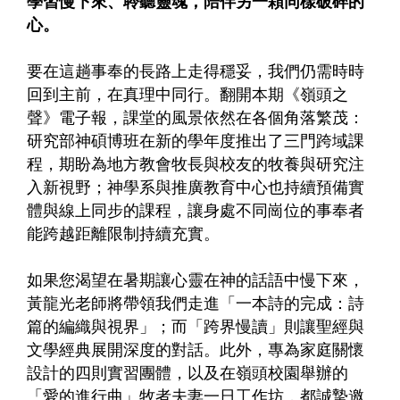
學習慢下來、聆聽靈魂，陪伴另一顆同樣破碎的
心。
要在這趟事奉的長路上走得穩妥，我們仍需時時
回到主前，在真理中同行。翻開本期《嶺頭之
聲》電子報，課堂的風景依然在各個角落繁茂：
研究部神碩博班在新的學年度推出了三門跨域課
程，期盼為地方教會牧長與校友的牧養與研究注
入新視野；神學系與推廣教育中心也持續預備實
體與線上同步的課程，讓身處不同崗位的事奉者
能跨越距離限制持續充實。
如果您渴望在暑期讓心靈在神的話語中慢下來，
黃龍光老師將帶領我們走進「一本詩的完成：詩
篇的編織與視界」；而「跨界慢讀」則讓聖經與
文學經典展開深度的對話。此外，專為家庭關懷
設計的四則實習團體，以及在嶺頭校園舉辦的
「愛的進行曲」牧者夫妻一日工作坊，都誠摯邀