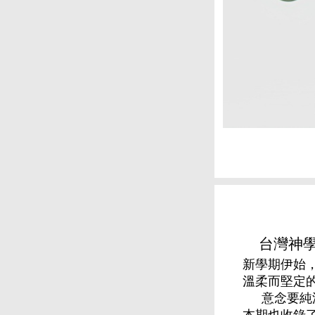
台灣神學院
新學期伊始
溫柔而堅定
意念要純
本期也收錄