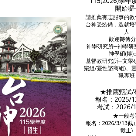
115(2026)學
開始囉
請推薦有志服事的教
台神受裝備，造就培
人
歡迎轉傳分
神學研究所─神學研
神學碩(博)
基督教研究所─文學
樂組/靈性諮商組)、
職專班
★推薦甄試/
報名：2025/1
考試：2026/1
★一般考
報名：2026/3/13截
截止)