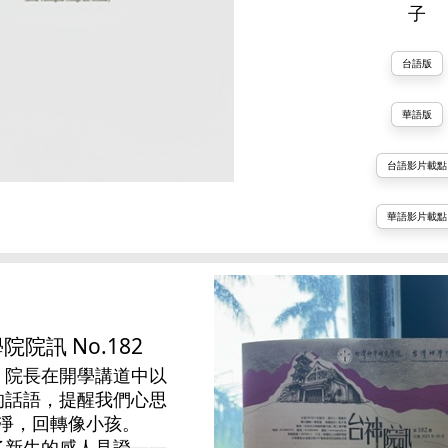
子
台語版
華語版
台語影片載點
華語影片載點
院訊 No.182
，院長在開學講道中以
的話語，提醒我們心思
淨，回轉像小孩。
了新生的感人見證——