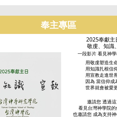
奉主專區
2025奉獻
敬虔、知識
一段影片 看見神
用敬虔塑造生
用知識扎根信
用宣教走進世
因為 當信仰成
世界就會被愛
邀請您 透過
看見台灣神學院的
也邀請您 成為支持