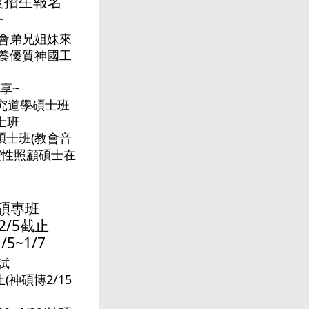
年度招生報名
~
會弟兄姐妹來
養優質神國工
享~
究道學碩士班
士班
碩士班(教會音
靈性照顧碩士在
碩專班
2/5截止
/5~1/7
試
止(神碩博2/15