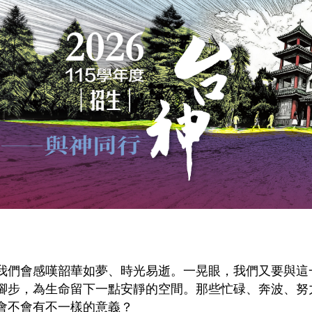
我們會感嘆韶華如夢、時光易逝。一晃眼，我們又要與這
腳步，為生命留下一點安靜的空間。那些忙碌、奔波、努
會不會有不一樣的意義？