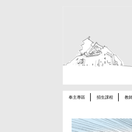
跳
到
主
要
內
容
區
奉主專區
招生課程
教