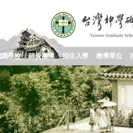
跳
到
主
要
內
容
區
認識學校
師資團隊
招生入學
教學單位