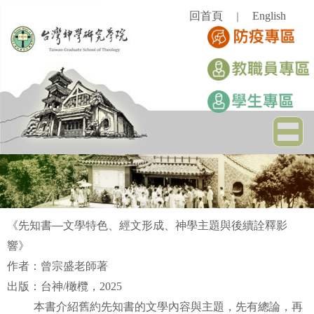
跳
回首頁
English
｜
到
主
要
內
容
區
《先知書
—
文學特色、經文形成、神學主題與後續詮釋影
響
》
作者：曾宗盛老師著
出版：台神/橄欖，2025
本書介紹舊約先知書的文學內容與主題，先有總論，再