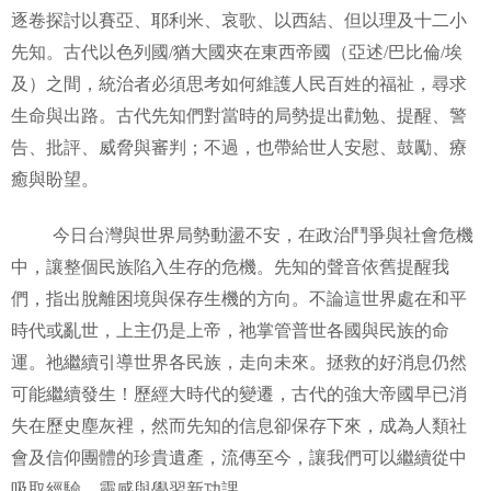
逐卷探討以賽亞、耶利米、哀歌、以西結、但以理及十二小
先知。古代以色列國/猶大國夾在東西帝國（亞述/巴比倫/埃
及）之間，統治者必須思考如何維護人民百姓的福祉，尋求
生命與出路。古代先知們對當時的局勢提出勸勉、提醒、警
告、批評、威脅與審判；不過，也帶給世人安慰、鼓勵、療
癒與盼望。
今日台灣與世界局勢動盪不安，在政治鬥爭與社會危機
中，讓整個民族陷入生存的危機。先知的聲音依舊提醒我
們，指出脫離困境與保存生機的方向。不論這世界處在和平
時代或亂世，上主仍是上帝，祂掌管普世各國與民族的命
運。祂繼續引導世界各民族，走向未來。拯救的好消息仍然
可能繼續發生！歷經大時代的變遷，古代的強大帝國早已消
失在歷史塵灰裡，然而先知的信息卻保存下來，成為人類社
會及信仰團體的珍貴遺產，流傳至今，讓我們可以繼續從中
吸取經驗、靈感與學習新功課。