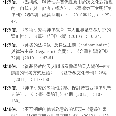
林鴻信。
〈點與線：獨特性與關係性應用於跨文化對話裡
的「自我」與「他者」概念〉。《臺灣東亞文明研究
學刊》
7
卷
2
期（總第
14
期）：（
2010
年
12
月）：
25-
47
。
林鴻信。
〈學術研究與神學教
育─
人世界基督教研究的
華
緊迫性〉。《華神期刊》
3
期（
2010
）：
10-34
。
林鴻信。
〈路德的法律觀
─
反
律法主義（
antinomianism
）
與律法主義（
legalism
）之間〉。《台灣神學論刊》
32
期（
2010
）：
43-61
。
林鴻信。
〈從基督教的天人關係看儒學的天人
關係─
經文
讀的思考方式建議〉。《基督教文化學刊》
26
期
辯
（
2011
）：
117-150
。
林鴻信。
〈神學研究的學術性挑戰
─
探討特雷西神學思想
方法〉。《台灣神學論刊》
34
期（
2012
）：
107-
130
。
林鴻信。
〈不可消解的他者為意義的源頭
─
《
意義》書
評〉。《比較文學與世界文學》
4
期（
2013
）：
178-