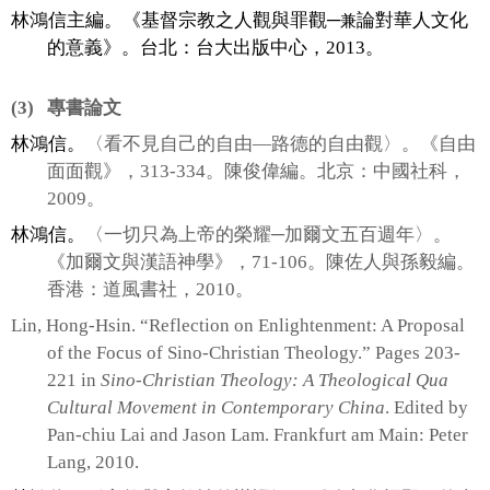
林鴻信主編。《基督宗教之人觀與
罪觀─
論對華人文化
兼
的意義》。台北：台大出版中心，
2013
。
(3)
專書論文
林鴻信。
〈看不見自己的自由
―
路德的自由觀〉。《自由
面面觀》，
313-334
。陳俊偉編。北京：中國社科，
2009
。
林鴻信。
〈一切只為上帝的榮耀
─
加爾文五百週年〉。
《加爾文與漢語神學》，
71-106
。
陳佐人與孫毅編。
香港：道風書社，
2010
。
Lin, Hong-Hsin. “Reflection on Enlightenment: A Proposal
of the Focus of Sino-Christian Theology.” Pages 203-
221 in
Sino-Christian Theology:
A Theological Qua
Cultural Movement in Contemporary China
. Edited by
Pan-chiu Lai and Jason Lam. Frankfurt am Main: Peter
Lang, 2010.