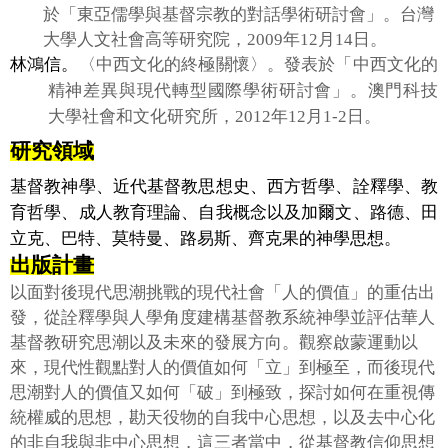
於「東亞儒學與基督宗教的對話學術研討會」。台灣
大學人文社會高等研究院，
2009
年
12
月
14
日。
林鴻信。
〈中西文化的終極關懷〉。發表於「中西文化的
精神差異與現代轉型國際學術研討會」。澳門科技
大學社會和文化研究所，
2012
年
12
月
1-2
日。
研究領域
基督教神學、近代基督教思想史、西方哲學、詮釋學、教
育哲學、成人教育理論、自我概念以及加爾文、路德、田
立克、巴特、莫特曼、路易斯、齊克果的神學思想。
出版計畫
以面對後現代思潮挑戰的現代社會「人的價值」的重估出
發，從詮釋學與人學角度建構基督教系統神學並評估華人
基督教研究思潮以及未來的發展方向。觀察啟蒙運動以
來，現代性觀點對人的價值如何「立」到極至，而後現代
思潮對人的價值又如何「破」到極致，探討如何在重視傳
統權威的思想，勘天役物的自我中心思想，以及去中心化
的非自我與非中心思想，這三者當中，從基督教信仰思想