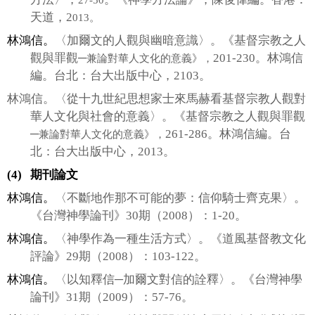
天道，
2
013
。
林鴻信。
〈加爾文的人觀與幽暗意識〉。《基督宗教之人
觀與罪觀─
201-230
。林鴻信
兼論對華人文化的意義》，
編。台北：台大出版中心，
2103
。
林鴻信。
〈從十九世紀思想家士來馬赫看基督宗教人觀對
華人文化與社會的意義〉。《基督宗教之人觀與罪觀
─
261-286
。林鴻信編。台
兼論對華人文化的意義》，
北：台大出版中心，
2013
。
(4)
期刊論文
林鴻信。
〈不斷地作那不可能的夢：信仰騎士齊克果〉。
《台灣神學論刊》
30
期（
2008
）：
1-20
。
林鴻信。
〈神學作為一種生活方式〉。《道風基督教文化
評論》
29
期（
2008
）：
103-122
。
林鴻信。
〈以知釋信
─
加爾文對信的詮釋〉。《台灣神學
論刊》
31
期（
2009
）：
57-76
。