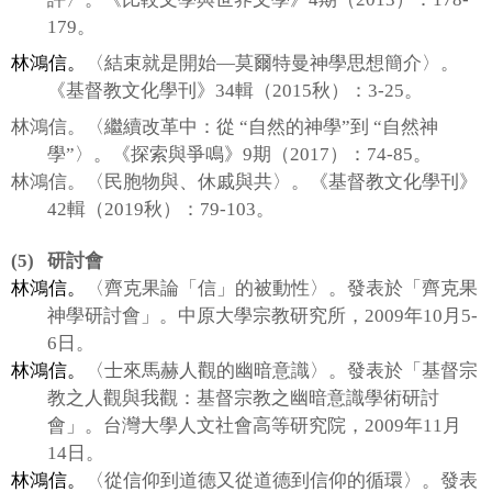
179
。
林鴻信。
〈結束就是開始
―
莫爾特曼神學思想簡介〉。
《基督教文化學刊》
34
輯（
2015
秋）：
3-25
。
林鴻信。〈繼續改革中：從
“
自然的神學”到
“
自然神
學”〉。《探索與爭鳴》
9
期（
2017
）：
74-85
。
林鴻信。〈民胞物與、休戚與共〉。《基督教文化學刊》
42
輯（
2019
秋）：
79-103
。
(5)
研討會
林鴻信。
〈齊克果論「信」的被動性〉。發表於「齊克果
神學研討會」。中原大學宗教研究所，
2009
年
10
月
5-
6
日。
林鴻信。
〈士來馬赫人觀的幽暗意識〉。發表於「基督宗
教之人觀與我觀：基督宗教之幽暗意識學術研討
會」。台灣大學人文社會高等研究院，
2009
年
11
月
14
日。
林鴻信。
〈從信仰到道德又從道德到信仰的循環〉。發表