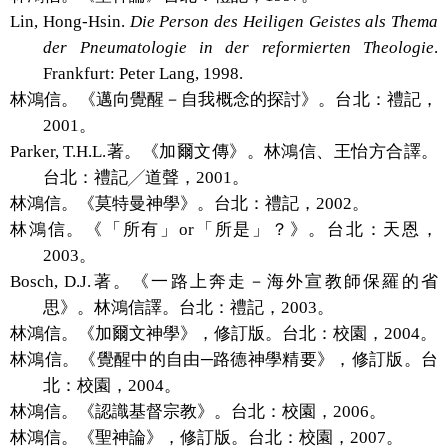
Lin, Hong-Hsin.
Die Person des Heiligen Geistes als Thema
der Pneumatologie in der reformierten Theologie
.
Frankfurt: Peter Lang, 1998.
林鴻信。《邁向覺醒
－
自我概念的探討》。台北
：
禮記
，
2001
。
Parker, T.H.L.
著。《加爾文傳》。林鴻信、王怡方合譯。
台北：禮記╱道聲，
2001
。
林鴻信。《莫特曼神學》。台北：禮記，
2002
。
林鴻信。《「所有」
or
「所是」？》。台北：天恩，
2003
。
Bosch, D.J.
著。《一路上奔走－海外宣教師保羅的省
思》。林鴻信譯。台北：禮記，
2003
。
林鴻信。《加爾文神學》，修訂版。台北：校園，
2004
。
林鴻信。《覺醒中的自由─路德神學精要》，修訂版。台
北：校園，
2004
。
林鴻信。《認識基督宗教》。台北：校園，
2006
。
林鴻信。《聖神論》，修訂版。台北：校園，
2007
。