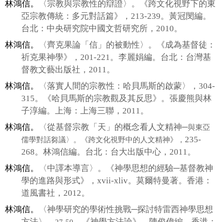
林鴻信。
〈宗教與宗教性的辯證〉。《跨文化視野下的東
亞宗教傳統：多元對話篇》，
213-239
。黃冠閔編。
台北：中央研究院中國文哲研究所，
2010
。
林鴻信。
〈齊克果論「信」的被動性〉。《成為基督徒：
祈克果神學》，
201-221
。李麗娟編。台北：台灣基
督教文藝出版社，
2011
。
林鴻信。
〈落實人間的宗教性：哈貝馬斯的啟蒙〉，
304-
315
。《哈貝馬斯的宗教觀及其反思》。張慶熊與林
子淳編。上海：上海三聯，
2011
。
林鴻信。
〈從基督宗教「天」的概念看人文精神─
與東亞
235-
儒學對話芻議〉。《跨文化視野中的人文精神》，
268
。林鴻信編。台北：台大出版中心，
2011
。
林鴻信。
〈中譯本導言〉。《神學思想的經驗─基督教神
學的進路與形式》，
xvii-xliv
。莫爾特曼著。香港：
道風書社，
2012
。
林鴻信。
〈神學研究的學術性挑戰
─
探討特雷西神學思想
方法〉，
。《神學方法論》，陳俊偉編。香港：
27-50