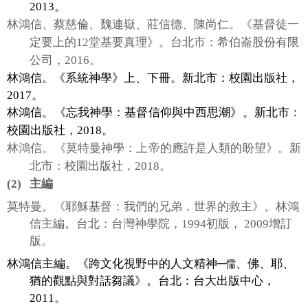
2013
。
林鴻信、蔡慈倫、魏連嶽、莊信德、陳尚仁。《基督徒一
定要上的
12
堂基要真理》。台北市：希伯崙股份有限
公司，
2016
。
林鴻信。《系統神學》上、下冊。新北市：校園出版社，
2017
。
林鴻信。《忘我神學：基督信仰與中西思潮》。新北市：
校園出版社，
2018
。
林鴻信。《莫特曼神學：上帝的應許是人類的盼望》。新
北市：校園出版社，
2018
。
(2)
主編
莫特曼。《耶穌基督：我們的兄弟，世界的救主》。林鴻
信主編。台北：台灣神學院，
1994
初版，
2009
增訂
版。
林鴻信主編。《跨文化視野中的
人文精神─
、佛、耶、
儒
猶的觀點與對話芻議》。台北：台大出版中心，
2011
。