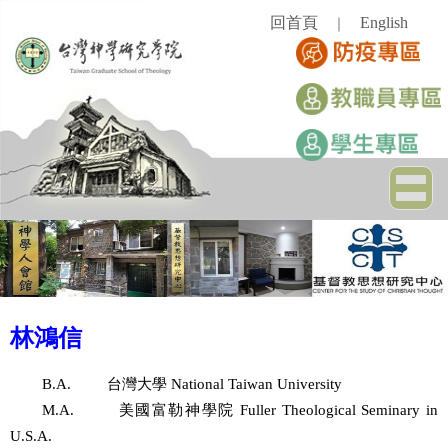
跳
回首頁
English
｜
到
主
要
內
容
區
林鴻信
B.A.
台灣大學
National Taiwan University
M.A.
美國富勒神學院
Fuller Theological Seminary in
U.S.A.