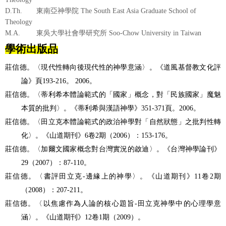
D.Th.
東南亞神學院
The South East Asia Graduate School of
Theology
M.A.
東吳大學社會學研究所
Soo-Chow University in Taiwan
學術出版品
莊信德。〈現代性轉向後現代性的神學意涵〉。《道風基督教文化評
論》頁
193-216
。
2006
。
莊信德。〈蒂利希本體論範式的「國家」概念，對「民族國家」魔魅
本質的批判〉。《蒂利希與漢語神學》
351-371
頁。
2006
。
莊信德。〈田立克本體論範式的政治神學對「自然狀態」之批判性轉
化〉。《山道期刊》
6
卷
2
期（
2006
）：
153-176
。
莊信德。〈加爾文國家概念對台灣實況的啟迪〉。《台灣神學論刊》
29
（
2007
）：
87-110
。
莊信德。〈書評田立克
-
邊緣上的神學〉。《山道期刊》
11
卷
2
期
（
2008
）：
207-211
。
莊信德。〈以焦慮作為人論的核心題旨
-
田立克神學中的心理學意
涵〉。《山道期刊》
12
卷
1
期（
2009
）。