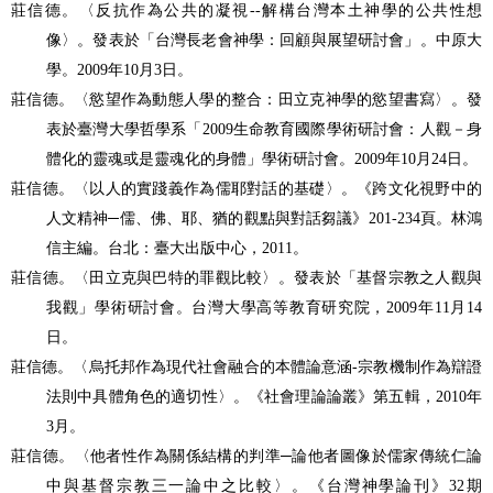
莊信德。〈反抗作為公共的凝視
--
解構台灣本土神學的公共性想
像〉。發表於「台灣長老會神學：回顧與展望研討會」。中原大
學。
2009
年
10
月
3
日。
莊信德。〈慾望作為動態人學的整合：田立克神學的慾望書寫〉。發
表於臺灣大學哲學系「
2009
生命教育國際學術研討會：人觀－身
體化的靈魂或是靈魂化的身體」學術研討會。
2009
年
10
月
24
日。
莊信德。〈以人的實踐義作為儒耶對話的基礎〉。《跨文化視野中的
人文精神
─
儒、佛、耶、猶的觀點與對話芻議》
201-234
頁。林鴻
信主編。台北：臺大出版中心，
2011
。
莊信德。〈田立克與巴特的罪觀比較〉。發表於「基督宗教之人觀與
我觀」學術研討會。台灣大學高等教育研究院，
2009
年
11
月
14
日。
莊信德。〈烏托邦作為現代社會融合的本體論意涵
-
宗教機制作為辯證
法則中具體角色的適切性〉。《社會理論論叢》第五輯，
2010
年
3
月。
莊信德。〈他者性作為關係結構的判準─論他者圖像於儒家傳統仁論
中與基督宗教三一論中之比較〉。《台灣神學論刊》
32
期