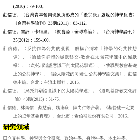
(2010)
：
79-108
。
莊信德。〈台灣青年奮興現象所形成的「後宗派」處境的神學反省〉
《台灣神學論刊》
33
期
(2011)
：
83-112
。
莊信德。書評：卡維里。《教會論：全球導論》。《台灣神學論刊》
35(2012)
：
159-160
。
莊信德。〈反抗作為公共的凝視
—
解構台灣本土神學的公共性想
像〉
、
〈論信仰群體的緘默移交-教會在太陽花學運中的緘默
權〉、〈烏托邦辯證意識下的太陽花學運〉、〈牧職與教會基礎
上的公共神學〉
。
《論太陽花的向陽性
:
公共神學論文集》。莊信
德主編。台北：主流出版社，
2015
。
莊信德。〈烏托邦辯證意識下的太陽花學運〉。《道風基督教文化評
論》
43
期
(2015)
：
51-75
。
莊信德、林鴻信、蔡慈倫、魏連嶽、陳尚仁等合著。《基督徒一定要
上的
12
堂基要真理》。台北市：希伯崙股份有限公司，
2016
。
研究領域
田立克神學、神學與文化研究、政治神學、身體神學、本土神學。