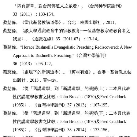
「四頁講章」對台灣傳道人之啟發〉。《台灣神學院論刊》
33
（
2011
）：
133-154
。
蔡慈倫。《當代基督教講道學》。台北：校園出版社，
2011
。
蔡慈倫。〈談大學通識教育中的宗教教育─一位基督教宗教教育者之
我見〉。《通識在線》
35
（
2011.07
）：
13-14
。
蔡慈倫。
“Horace Bushnell's Evangelistic Preaching Rediscovered: A New
Approach to Bushnell's Preaching.”
《台灣神學論刊》
36
（
2013
）：
95-122
。
蔡慈倫。〈處境下的新講道學〉。《剪材有道》。香港：基督教文藝
出版社，
2013
，頁
v-xiv
。
蔡慈倫。〈從「舊講道學」到「新講道學」的演變
(
上
)
：二本具代表
性的講道學教書之比較：
John Broadus (1870)
及
Fred Craddock
(1985)
〉。《台灣神學論刊》
37
（
2013
）：
167-195
。
蔡慈倫。〈從「舊講道學」到「新講道學」的演變
(
下
)
：二本具代表
性的講道學教書之比較：
John Broadus (1870)
及
Fred Craddock
(1985)
〉。《台灣神學論刊》
38
（
2014
）：
133-156
。