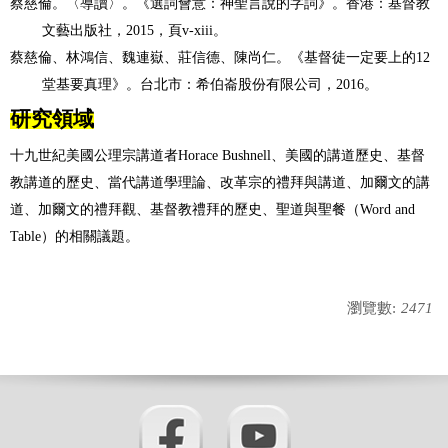
蔡慈倫。〈導讀〉。
《選詞會意：神聖言說的字詞》。香港：基督教
文藝出版社，
2015
，頁
v-xiii
。
蔡慈倫、林鴻信、魏連嶽、莊信德、陳尚仁。《基督徒一定要上的
12
堂基要真理》。台北市：希伯崙股份有限公司，
2016
。
研究領域
十九世紀美國公理宗講道者
Horace Bushnell
、美國的講道歷史、基督
教講道的歷史、當代講道學理論、改革宗的禮拜與講道、加爾文的講
道、加爾文的禮拜觀、基督教禮拜的歷史、聖道與聖餐（
Word and
Table
）的相關議題。
瀏覽數:
2471