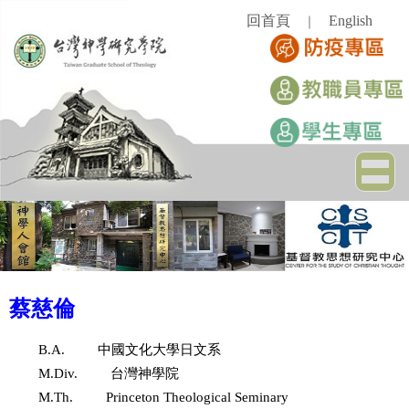
跳
回首頁
English
｜
到
主
要
內
容
區
蔡慈倫
B.A.
中國文化大學日文系
M.Div.
台灣神學院
M.Th.
Princeton Theological Seminary