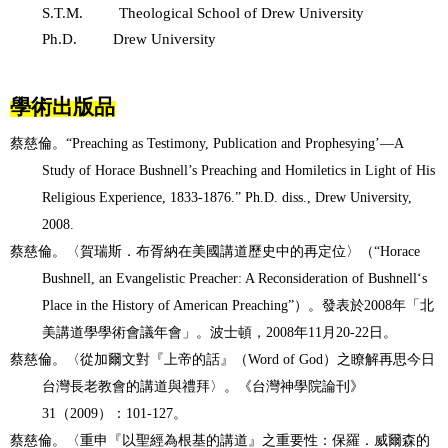
S.T.M.
Theological School of Drew University
Ph.D.
Drew University
學術出版品
蔡慈倫。
“Preaching as Testimony, Publication and Prophesying’—A
Study of Horace Bushnell’s Preaching and Homiletics in Light of His
Religious Experience, 1833-1876.” Ph.D. diss., Drew University,
2008.
蔡慈倫。〈賀瑞斯．布胥納在美國講道歷史中的再定位〉（
“Horace
Bushnell, an Evangelistic Preacher: A Reconsideration of Bushnell‘s
Place in the History of American Preaching”
）。發表於
2008
年「北
美講道學學術會議年會」。波士頓，
2008
年
11
月
20-22
日。
蔡慈倫。〈從加爾文對『上帝的話』（
Word of God
）之瞭解再思今日
台灣長老教會的講道與禮拜〉。《台灣神學院論刊》
31
（
2009
）：
101-127
。
蔡慈倫。〈重申『以聖經為根基的講道』之重要性：保羅．威爾森的