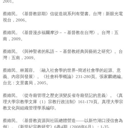
2001。
蔡維民。《基督教節期》信徒造就系列有聲書。台灣：新眼光電
視台，2006。
蔡維民。《基督漫步福爾摩沙－－基督教在台灣》。台灣：五
南，2009。
蔡維民。《與神聖者的私語－－基督教經典與藝術之研究》。台
灣：五南，2009。
蔡維民、林麗容。〈融入社會學的世界~簡述社會學的起源、意
義、內容與發展〉。《社會科學概論》231-280頁。張家麟總編。
台北：文景書局，2005。
蔡維民。〈從寺廟管理之歷史演變反省寺廟登記的意義〉。《真
理大學宗教學文庫（1）宗教行政法制》161-170頁。真理大學宗
教文化與組織管理學系編印。
蔡維民。〈基督教資源與社區總體營造——以新竹湖口浸信會為
例〉。《新世紀宗教研究》6卷4期（2008年6月）：1-35。