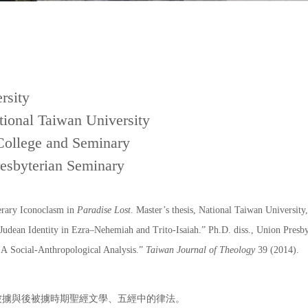
rsity
ional Taiwan University
College and Seminary
esbyterian Seminary
erary Iconoclasm in
Paradise Lost
. Master’s thesis, National Taiwan University
Judean Identity in Ezra–Nehemiah and Trito-Isaiah.” Ph.D. diss., Union Presb
: A
Social-Anthropological Analysis.”
Taiwan Journal of Theology
39 (2014).
被擄與後被擄時期聖經文學、五經中的律法。