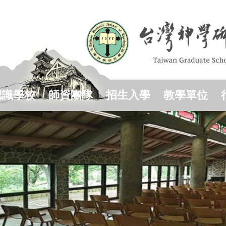
跳
到
主
要
內
容
區
認識學校
師資團隊
招生入學
教學單位