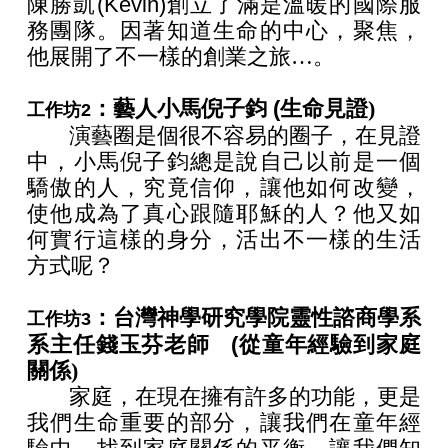
陳勝凱(Kevin)
創立了滿是溫暖的國際服
務團隊。因著知道生命的中心，聚焦，
他展開了不一樣的創業之旅…。
：藝人小馬倪子鈞 (
生命見證)
工作坊2
演藝圈是個很不容易的圈子，在見證
中，小馬倪子鈞總是說自己以前是一個
驕傲的人，究竟信仰，讓他如何改變，
使他成為了真心跟隨耶穌的人？他又如
何實行這樣的身分，活出不一樣的生活
方式呢？
：台灣神學研究學院靈性諮商學系
工作坊3
系主任錢玉芬老師 (
從童年經驗到家庭
關係)
家庭，在現在擁有許多的功能，更是
我們生命重要的部分，讓我們在童年經