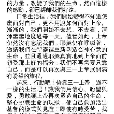
的力量，改變了我們的生命，然而這樣
的感動，卻已經離我們好遠。
日常生活裡，我們開始變得不知道怎
麼面對自己，更不用說如何面對上帝。
漸漸的，我們開始不去想、不去看，渾
渾噩噩地度過每一天。儘管如此，上帝
仍然沒有忘記我們，耶穌仍在呼喊著，
邀請我們在聖靈裡重新塑造合神心意的
生命，並且通過耶穌真實地到上帝面前
領受那上好的福分；我們不再需要只靠
自己，而是可以再次與三一上帝展開滿
有盼望的旅程。
起來，行動吧！倚靠三一上帝，過不
一樣的生活吧！讓我們用信心、盼望與
愛，勇敢讓上帝再次塑造自己的生命，
堅心挑戰生命的現狀，使自己愈加活出
基督的樣式與見證！即使有時受苦，我