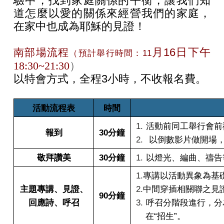
驗中，找到家庭關係的平衡，讓我們知
道怎麼以愛的關係來經營我們的家庭，
在家中也成為耶穌的見證！
月16
日下午
南部場流程
（預計舉行時間：11
18:30~21:30
）
以特會方式，全程3
小時，不收報名費。
活動流程表
時間
1.
活動前同工舉行會前
報到
30
分鐘
2.
以倒數影片做開場
敬拜讚美
30
分鐘
1.
以燈光、編曲、禱告
1.
專講以活動異象為基
主題專講、見證、
2.
中間穿插相關聯之見
90
分鐘
回應詩、呼召
3.
呼召分階段進行，分
在“招生”。