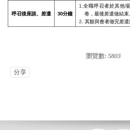
1.
全職呼召者於其他
呼召後座談、差遣
30
分鐘
卷，最後差遣做結束
2.
其餘與會者做完差遣
瀏覽數:
5803
分享