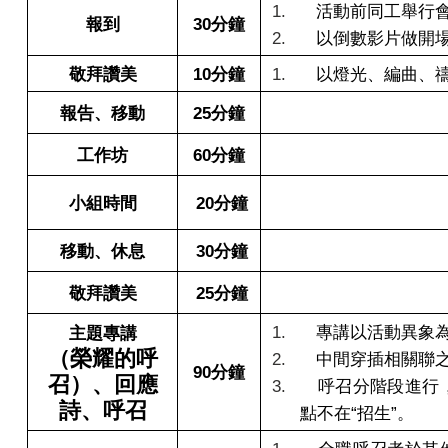
1.
活動前同工舉行
報到
30
分鐘
2.
以倒數影片做開
敬拜讚美
10
分鐘
1.
以燈光、編曲、
報告、移動
25
分鐘
工作坊
60
分鐘
小組時間
20
分鐘
移動、休息
30
分鐘
敬拜讚美
25
分鐘
1.
專講以活動異象
主題專講
（榮耀的呼
2.
中間穿插相關聯
90
分鐘
召）、回應
3.
呼召分階段進行
詩、呼召
點不在“招生”。