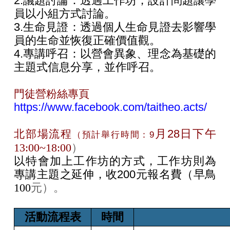
2.
議題討論：透過工作坊，設計問題讓學
員以小組方式討論。
3.
生命見證：透過個人生命見證去影響學
員的生命並恢復正確價值觀。
4.
專講呼召：以營會異象、理念為基礎的
主題式信息分享，並作呼召。
門徒營粉絲專頁
https://www.facebook.com/taitheo.acts/
月28
日下午
北部場流程
（預計舉行時間：9
13:00~18:00
）
以特會加上工作坊的方式，工作坊則為
專講主題之延伸，收200
元報名費（早鳥
100
元）。
活動流程表
時間