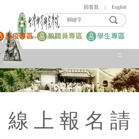
跳
回首頁
English
｜
到
主
要
內
容
區
線上報名請