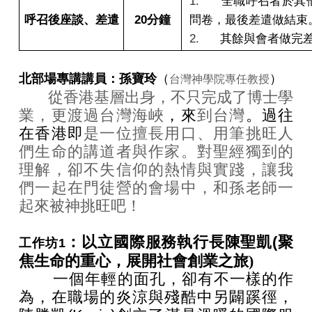
1.
全職呼召者於其
呼召後座談、差遣
20
分鐘
問卷，最後差遣做結束
2.
其餘與會者做完
北部場專講講員：孫寶玲
（
）
台灣神學院專任教授
從香港基層出身，不只完成了博士學
業，更渡過台灣海峽
，來
到台灣
。過往
在香港即
是一位擅長用口、用筆挑旺人
們生命的講道者與作家。對聖經獨到的
理解，卻不失信仰的熱情與實踐，讓我
們一起在門徒營的會場中，和孫老師一
起來被神挑旺吧！
：以立國際服務執行長陳聖凱(
聚
工作坊1
焦生命的重心，展開社會創業之旅)
一個年輕的面孔，卻有不一樣的作
為，在職場的炎涼與殘酷中另闢蹊徑，