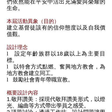
們依然能在平安中活出充滿愛與榮耀的
生命。
本屆活動異象（目的）
建立基督徒該有的信仰態度以及自我價
值觀。
設計理念
l
設定年齡族群以18
歲以上為主要目
標。
l
以特會方式點燃、奮興地方教會，為
地方教會建立同工。
l
鼓勵社會青年帶職宣教。
概要設計內容
1.
敬拜讚美：採現代敬拜讚美形式，以燈
光、編曲等方式帶出學員之感受。