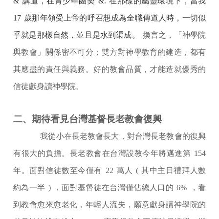
&
講道，在青少年團契
&.
在那樣的屬靈環境下，當我
17
歲那年領受上帝的呼召想成為全職傳道人時，一切似
乎就是那樣自然，並且是水到渠成。
換言之，「神學院
與教會」關係密不可分；雙方對神學教育的建造，都有
其應盡的責任與義務。好的教會品質，才能造就優秀的
信徒獻身讀神學院。
二、期待看見台灣基督長老教會復興
我從小在長老教會長大，對台灣長老教會的復興
有很大的負擔。長老教會在台灣設教今年將邁進第
154
年。面對信徒數至今僅有
22
萬人
(
其中主日禮拜人數
約為一半
)
，面對基督徒在台灣僅佔總人口的
6%
，看
到教會愈來愈老化，年輕人流失，願意獻身讀神學院的