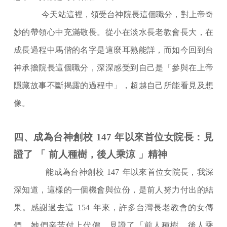
今天站這裡，領受台神院長這個職分，對上帝奇
妙的帶領心中充滿敬畏。從小在淡水長老教會長大，在
成長過程中馬偕的名字是這麼耳熟能詳，而如今回到台
神承擔院長這個職分，深深感受到自己是「參與在上帝
隱藏故事不斷揭露的過程中」，超越自己所能看見及想
像。
四、成為台神創校
147
年以來首位女院長：見
證了
「
前人種樹，後人乘涼
」精神
能成為台神創校
147
年以來首位女院長，我深
深知道，這樣的一個機會與位份，是前人努力付出的結
果。感謝過去這
154
年來，許多台灣長老教會的女傳
們，她們辛苦付上代價，見證了「前人種樹，後人乘