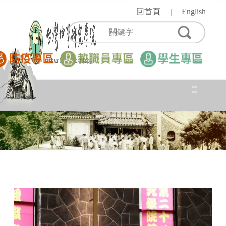
跳
回首頁
English
｜
到
主
要
內
容
區