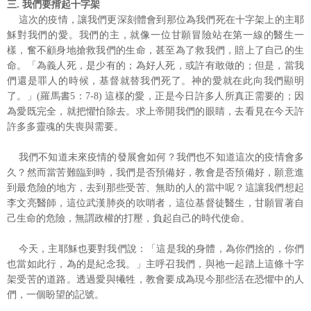
三. 我們要揹起十字架
這次的疫情，讓我們更深刻體會到那位為我們死在十字架上的主耶
穌對我們的愛。我們的主，就像一位甘願冒險站在第一線的醫生一
樣，奮不顧身地搶救我們的生命，甚至為了救我們，賠上了自己的生
命。「為義人死，是少有的；為好人死，或許有敢做的；但是，當我
們還是罪人的時候，基督就替我們死了。神的愛就在此向我們顯明
了。」(羅馬書5：7-8) 這樣的愛，正是今日許多人所真正需要的；因
為愛既完全，就把懼怕除去。求上帝開我們的眼睛，去看見在今天許
許多多靈魂的失喪與需要。
我們不知道未來疫情的發展會如何？我們也不知道這次的疫情會多
久？然而當苦難臨到時，我們是否預備好，教會是否預備好，願意進
到最危險的地方，去到那些受苦、無助的人的當中呢？這讓我們想起
李文亮醫師，這位武漢肺炎的吹哨者，這位基督徒醫生，甘願冒著自
己生命的危險，無謂政權的打壓，負起自己的時代使命。
今天，主耶穌也要對我們說：「這是我的身體，為你們捨的，你們
也當如此行，為的是紀念我。」主呼召我們，與祂一起踏上這條十字
架受苦的道路。透過愛與犧牲，教會要成為現今那些活在恐懼中的人
們，一個盼望的記號。