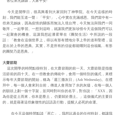
各位弟兄姊妹，大家平安!
今天是開學日，很高興看到大家回到了神學院。在今天這樣的時
刻，我們能互道一聲：「平安!」，心中實在充滿感恩。我們當中有一
些弟兄姊妹，因為疫情的關係而無法入境台灣，今天無法與我們一同
敬拜，一起學習。一想到這時，就讓我們更加珍惜今天這個我們可以
一起聚會的機會。這讓我想起潘霍華在《團契生活》中所說的一段
話：「教會在這個世界上，得以有形有體地分享上帝的道和聖禮，這
是出於上帝的恩典。其實，不是所有的信徒都能嚐到這份福氣…有形
的團契乃是恩典。」
大齋節期
這次開學的時間點很特別，在大齋節期的前一天。大齋節期是指復
活節前的四十天。在一些教會的傳統中，會用一個特別的儀式，來標
示每年大齋節期的開始，稱為「週三撒灰日」(Ash Wednesday)。在禮
拜中，每一個人會來到台前，傳道人會用加了水的灰燼，在每一個人
的額頭上劃一個十字架，並同時對叫你的名字，對你說：「XXX，因
為你是從土而來，你本是塵土， 仍要歸於塵土。」這個儀式的主要目
的，就是藉著這些象徵性的話語及行動，提醒人必死的命運。
在今天這個時間點談「死亡」，我想比過去的任何時刻，都讓我