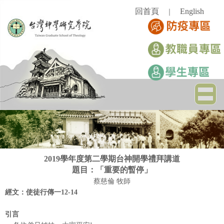
跳
回首頁
English
｜
到
主
要
內
容
區
2019學年度第二學期台神開學禮拜講道
題目：「重要的暫停」
蔡慈倫 牧師
經文：使徒行傳一12-14
引言