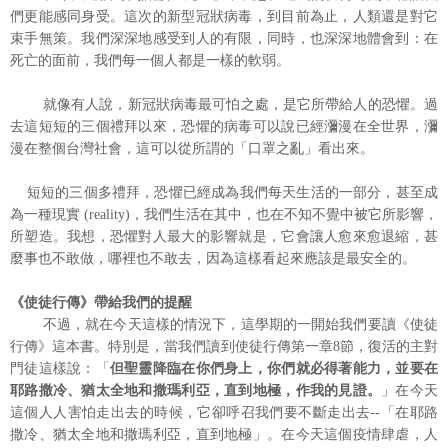
們更能感同身受。這次的新型冠狀病毒，到目前為止，人類還是對它
束手無策。我們深深地感受到人的有限，同時，也深深地體會到：在
死亡的面前，我們每一個人都是一樣的軟弱。
就像有人說，新冠狀病毒最可怕之處，是它所帶給人的恐懼。過
去這短短的三個禮拜以來，恐懼的病毒可以說已經瀰漫在全世界，瀰
漫在整個台灣社會，這可以從所謂的「口罩之亂」看出來。
短短的三個多禮拜，恐懼已經成為我們每天生活的一部分，甚至成
為一種現實 (reality)，我們生活在其中，也在不知不覺中被它所影響，
所塑造。我想，恐懼對人最大的影響就是，它會讓人愈來愈退縮，甚
麼事也不敢做，哪裡也不敢去，因為這樣看起來應該是最安全的。
《使徒行傳》帶給我們的提醒
不過，就在今天這樣的情況下，這學期的一開始我們要讀《使徒
行傳》這本書。特別是，當我們讀到使徒行傳第一章8節，復活的主對
門徒這樣說：「
但聖靈降臨在你們身上，你們就必得著能力，並要在
耶路撒冷、猶太全地和撒瑪利亞，直到地極，作我的見證。
」在今天
這個人人害怕走出去的時候，它卻呼召我們要不斷走出去--「在耶路
撒冷、猶太全地和撒瑪利亞，直到地極」。在今天這個疫情肆虐，人