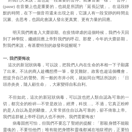
對我們人來說，這也是一段重要的暫停。就像音樂一樣，「暫停」
(pause) 在音樂上也是重要的，也就是所謂的「延長記號」。在這段靜
默的時間，在下一個音符還未出現之前，它讓人有一段安靜的時間去
沉澱、去思考，也因此會讓人發出更真實、更有力量的回應。
明天我們將進入大齋節期。在疫情肆虐的這個時候，我們今天回
到了神學院，繼續回應上帝對我們的呼召。那麼，今年的大齋節期，
對我們來說，有甚麼特別的啟發和提醒呢？
一. 我們要悔改
這次的新冠狀病毒，可以說，把我們人內在生命的本相一下子顯露
了出來。不法的商人趁機想撈一筆，發災難財。政客也趁這個機會，
想提升自己的聲勢。而一般的市井小民，就如同台灣話所說的：「日
頭赤炎炎，隨人顧生命」，大家變得自私自利。
不但如此，這次的新冠狀病毒，可以說也把人類自認為可靠的一
切，都完全的粉碎---不管是政治，經濟，科技…。不過，它真正粉粹
的是人自以為是的驕傲。人常常抓住自以為可靠的，卻不倚靠上帝。
我們這群被上帝呼召的人也不例外。我們需要悔改!
病毒固然可怕，但我們不要忘了聖經的提醒：「那殺身體不能殺
靈魂的，不要怕他們；唯有能把身體和靈魂都滅在地獄裡的，正要怕