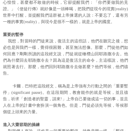
心惶惶，甚麼都不敢做的時候，它卻提醒我們：「你們要做我的見
證。」《使徒行傳》就好像是一頭棒喝，把我們從現今的現實(reality)
世界中打醒，並提醒我們這群被上帝揀選的人說：不要忘了，還有另
一種的事實(reality)，與現今是很不一樣的，就是上帝的國度。
重要的暫停
我想，對當時的門徒來說，復活主的這些話，他們在聽完之後，想
必也是與我們一樣，覺得很困難，甚至無法想像。那麼，門徒他們如
何回應？剛剛所讀的這段經文說，門徒就從橄欖山回耶路撒冷去。他
們為什麼回去耶路撒冷去？因為這是復活主的命令，主這樣說，他們
就照著去行。那麼，他們回到耶路撒冷去做甚麼？他們等候，他們禱
告。
卡爾．巴特把這段經文，稱為是上帝強有力行動之間的「重要暫
停」(significant pause)。在這段期間，教會能作的就是等候，並且禱
告，祈求「創造者的聖靈，請來!」上帝自己要做成這一切的事，並且
人在上帝的計畫中會扮演一個角色。但是，門徒必須先等候，等候那
個從上頭來的力量。
進入大齋節期的操練