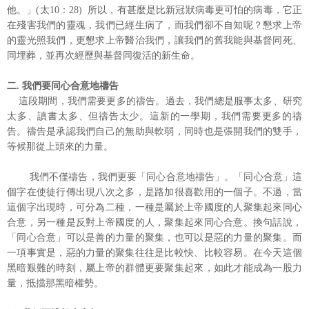
他。」(太10：28) 所以，有甚麼是比新冠狀病毒更可怕的病毒，它正
在殘害我們的靈魂，我們已經生病了，而我們卻不自知呢？懇求上帝
的靈光照我們，更懇求上帝醫治我們，讓我們的舊我能與基督同死、
同埋葬，並再次經歷與基督同復活的新生命。
二. 我們要同心合意地禱告
這段期間，我們需要更多的禱告。過去，我們總是服事太多、研究
太多、讀書太多、但禱告太少。這新的一學期，我們需要更多的禱
告。禱告是承認我們自己的無助與軟弱，同時也是張開我們的雙手，
等候那從上頭來的力量。
我們不僅禱告，我們更要「同心合意地禱告」。「同心合意」這
個字在使徒行傳出現八次之多，是路加很喜歡用的一個子。不過，當
這個字出現時，可分為二種，一種是屬於上帝國度的人聚集起來同心
合意，另一種是反對上帝國度的人，聚集起來同心合意。換句話說，
「同心合意」可以是善的力量的聚集，也可以是惡的力量的聚集。而
一項事實是，惡的力量的聚集往往是比較快、比較容易。在今天這個
黑暗艱難的時刻，屬上帝的群體更要聚集起來，如此才能成為一股力
量，抵擋那黑暗權勢。