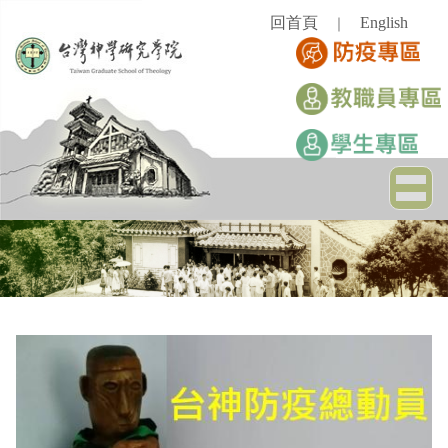
跳
回首頁
English
｜
到
主
要
內
容
區