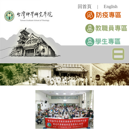
跳
回首頁
English
｜
到
主
要
內
容
區