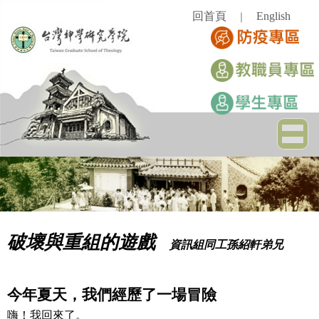
跳
回首頁
English
｜
到
主
要
內
容
區
破壞與重組的遊戲
資訊組同工孫紹軒弟兄
今年夏天，我們經歷了一場冒險
嗨！我回來了。