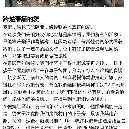
跨越藩籬的愛
我們，跨越言語隔閡，觸摸到彼此真實的愛。
在這次我們去的好幾個地點都是講緬語，我們所有的活動，
只能靠著翻譯作為橋樑，也因為這樣，每當他們真摯的看著
我們，說了一連串的緬文時，心中有好多惋惜沒辦法回應
他，只能擺出笑容或是做做鬼臉。
在難民營的時候，我們坐著車子跟他們說完再見後，一群小
孩子們還繼續跟出來在車子後面，只為了可以在跟我們多說
上幾次掰掰。緬甸人的純真，很容易變得親密拉近距離，然
後捨不得與他們分離，會在我們離開後繼續揮手說
DA DA(
掰
掰
)
，直到看不見彼此為止，我們能做的也只有努力的看著他
們，記住他們的模樣，一直揮手到他們消失在遠方。
在偏鄉社區時，有一個弟弟，結束離開時，他跟著我們一起
走，從村子深處陪我們走到村口的車子旁，最後我與他合
照、擁抱，然後不斷地與他
Da Da
，或許我們無法透過語言去
認識對方，但是因著行動、因著愛，我們已經跨越了語言。