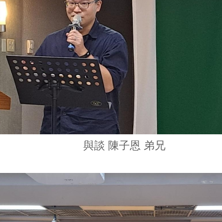
與談 陳子恩 弟兄