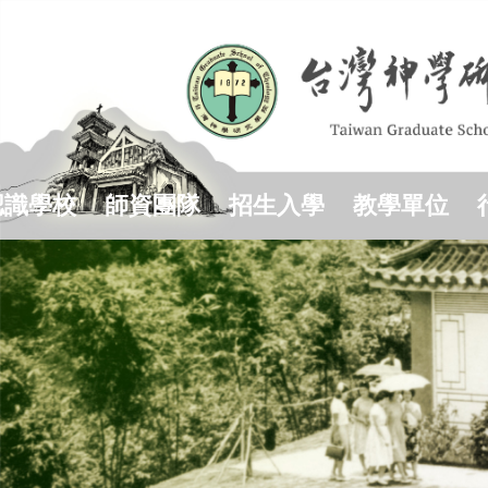
跳
到
主
要
內
容
區
認識學校
師資團隊
招生入學
教學單位