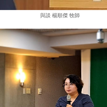
與談 楊順傑 牧師