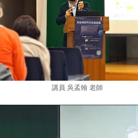
講員 吳孟翰 老師