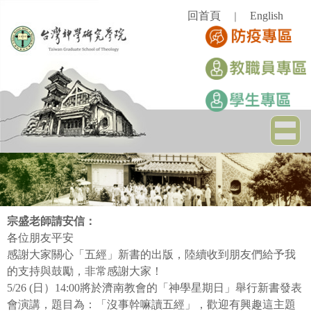
跳
回首頁
English
｜
到
主
要
內
容
區
宗盛老師請安信：
各位朋友平安
感謝大家關心「五經」新書的出版，陸續收到朋友們給予我
的支持與鼓勵，非常感謝大家！
5/26 (
日）
14:00
將於濟南教會的「神學星期日」舉行新書發表
會演講，題目為：「沒事幹嘛讀五經」，歡迎有興趣這主題