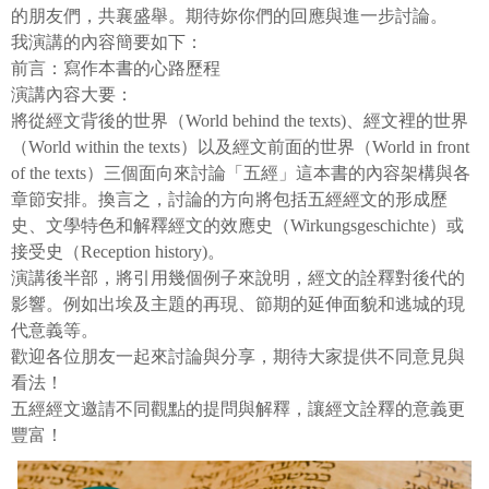
的朋友們，共襄盛舉。期待妳你們的回應與進一步討論。
我演講的內容簡要如下：
前言：寫作本書的心路歷程
演講內容大要：
將從經文背後的世界（
World behind the texts)
、經文裡的世界
（
World within the texts
）以及經文前面的世界（
World in front
of the texts
）三個面向來討論「五經」這本書的內容架構與各
章節安排。換言之，討論的方向將包括五經經文的形成歷
史、文學特色和解釋經文的效應史（
Wirkungsgeschichte
）或
接受史（
Reception history)
。
演講後半部，將引用幾個例子來說明，經文的詮釋對後代的
影響。例如出埃及主題的再現、節期的延伸面貌和逃城的現
代意義等。
歡迎各位朋友一起來討論與分享，期待大家提供不同意見與
看法！
五經經文邀請不同觀點的提問與解釋，讓經文詮釋的意義更
豐富！