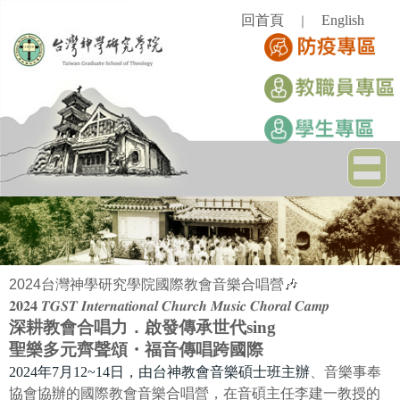
跳
回首頁
English
｜
到
主
要
內
容
區
2024
台灣神學研究學院國際教會音樂合唱營
🎶
𝟐𝟎𝟐𝟒
𝑻𝑮𝑺𝑻
𝑰𝒏𝒕𝒆𝒓𝒏𝒂𝒕𝒊𝒐𝒏𝒂𝒍
𝑪𝒉𝒖𝒓𝒄𝒉
𝑴𝒖𝒔𝒊𝒄
𝑪𝒉𝒐𝒓𝒂𝒍
𝑪𝒂𝒎𝒑
深耕教會合唱力．啟發傳承世代sing
聖樂多元齊聲頌・福音傳唱跨國際
2024
年7月12~14日，由台神教會音樂碩士班主辦
、音樂事奉
協會協辦的國際教會音樂合唱營，在音碩主任李建一教授的