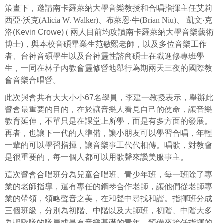
策畫下，邀請南卡羅萊納大學音樂教授和合唱指揮主任艾莉
西亞
‧沃克(Alicia W. Walker)、布萊恩‧牛(Brian Niu)、
凱文
‧
克
洛
(Kevin Crowe)
(
兩人目前均攻讀南卡羅萊納大學音樂藝術
博士
)
，與本校音碩畢業生范敏熙老師，以及多位音樂工作
者、台神音碩學生以及台神靈性諮商碩士在職進修專班學
生，一同在林子內教會靈修營地舉行為期兩天三夜的國際教
會音樂合唱營。
此次與會共有大大小小
67
名學員，李建一教授表示，舉辦此
營會最重要的目的，在於讓音樂人看見自己的使命，讓音樂
教育延伸，不單只是在課堂上所學，而是有多方面的發展。
再者，也讓下一代的人準備，讓小朋友可以學習合唱，年輕
一輩的可以學習指揮，讓音樂事工代代相傳。唱歌，對教會
是很重要的，每一個人都可以用歌聲來讚美服事主。
這次營會合唱班分為兒童合唱班、青少年班，每一班除了專
業的老師指導，還有專任的鋼琴合作老師，讓他們從老師專
業的帶領，領略聲音之美，在和聲中尋找和諧。指揮班分成
三個班級，分別為初階、中階以及大師班，初階、中階大多
為聖歌隊的隊員或是有音樂基礎的青年，預備來接任指揮的