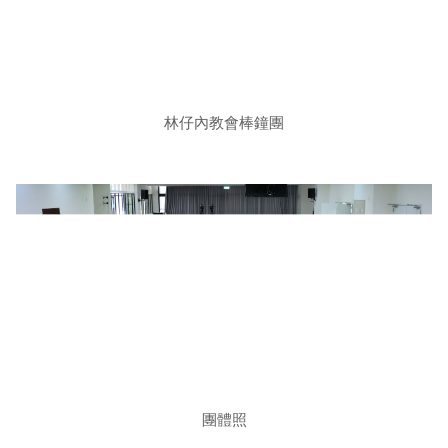
林仔內教會棒鐘團
團體照