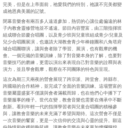
完美，但是在上帝面前，祂愛我們的特別，祂讓不完美都變
成祂恩典美麗的記號。
閉幕音樂會有兩百多人遠道參加，熱切的心讓位處偏遠的林
子內教會靈修營地並不遙遠。節目內容豐富，由三階指揮班
組成聯合節慶合唱團，以及青少班與兒童班組成青少/兒童及
兒少合唱團展演，也邀請大湖教會青少年棒鐘團和八角塔府
城合唱團聯演，讓與會者除了學習、展演，也有觀摩的機
會。一個完備的音樂訓練，除了對音樂本身的了解，也要對
音樂技巧的磨練，更需以演出來表現自己對音樂的詮釋與表
演力，並且學會觀摩，觀察在不同團隊的特色與呈現。
這次為期三天兩夜的營會展現了跨宗派、跨堂會、跨縣市、
跨國籍的合作精神，並完成了全面的音樂訓練。這場豐富的
音樂屬靈盛宴不僅讓與會者滿載而歸，也在他們心中播下了
音樂服事的種子。世代在變，教會音樂也需要在傳承中不斷
創新。看到年輕一代的指揮學習者與兒童合唱團的積極參
與，讓教會音樂的未來充滿了希望與期待。這次營會不僅是
一次音樂的饗宴，更是一次信仰的交流與心靈的提升。願這
份熱情和收穫能夠延續，讓教會音樂在未來更加燦爛輝煌。