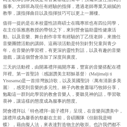
服事。大師班為現任有經驗的指揮，透過老師專業又細膩的
教學，讓指揮曲目以及指揮技巧可以更上一層樓。
值得一提的是在本校靈性諮商碩士在職專班也有四位同學，
在主任張雅惠教授的帶領之下，來到營會協助靈性健康活
動。以及音樂、舞台創作非常有經驗的丁乙恆老師，來擔任
音樂團體活動的講師。這兩項活動是特別針對兒童與青少
年，在音樂的學習裡，有更深的靈性對話，以及有趣的音樂
遊戲，讓這個營會添加了深度與廣度。
三天的活動裡，由開幕禮拜揭開序幕，豐富的音樂搭配在禮
拜裡。第一首聖詩
〈感謝讚美主耶穌基督〉(Maljimalji ti
Yisusama)是一首排灣族詩歌，以及英國聖詩〈萬有清新多美
麗〉，感受到音樂的多元性。林子內教會蕭瑞巧牧師分享，
勉勵這一群到此學習的教會音樂人，要聽見神的話，學習敬
畏神，讓這樣的態度成為服事的態度。
閉會禮拜以「特色禮拜~親子禮拜」呈現，在音樂與讚美中，
讓禮拜成為馨香的祭獻在主前，音碩團隊《但願我是蝴
蝶》，藉由擬人法，來表達對造物主的敬崇。也許我們都不