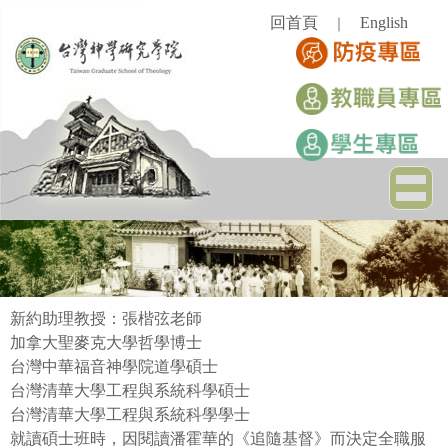
跳
回首頁
English
｜
到
主
要
內
容
區
新約助理教授：張楷弦老師
加拿大聖麥克大學哲學博士
台灣中華福音神學院道學碩士
台灣清華大學工程與系統科學碩士
台灣清華大學工程與系統科學學士
就讀碩士班時，因閱讀潘霍華的《追隨基督》而決定全職服