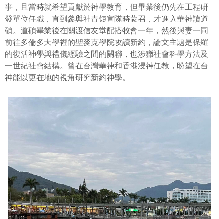
事，且當時就希望貢獻於神學教育，但畢業後仍先在工程研
發單位任職，直到參與社青短宣隊時蒙召，才進入華神讀道
碩。道碩畢業後在關渡信友堂配搭牧會一年，然後與妻一同
前往多倫多大學裡的聖麥克學院攻讀新約，論文主題是保羅
的復活神學與禮儀經驗之間的關聯，也涉獵社會科學方法及
一世紀社會結構。曾在台灣華神和香港浸神任教，盼望在台
神能以更在地的視角研究新約神學。