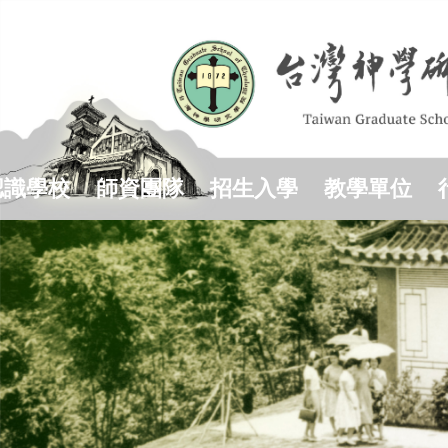
跳
到
主
要
內
容
區
認識學校
師資團隊
招生入學
教學單位