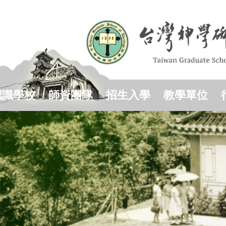
跳
到
主
要
內
容
區
認識學校
師資團隊
招生入學
教學單位