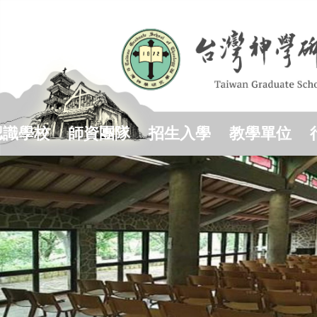
跳
到
主
要
內
容
區
認識學校
師資團隊
招生入學
教學單位