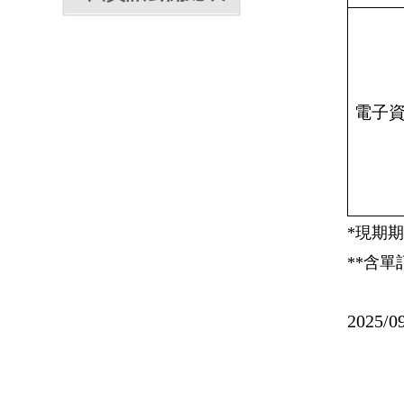
電子
*現期
**含
2025/