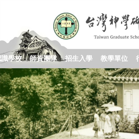
跳
到
主
要
內
容
區
認識學校
師資團隊
招生入學
教學單位