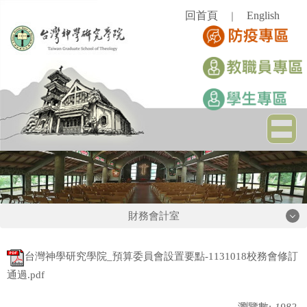
跳
回首頁
English
｜
到
主
要
內
容
區
財務會計室
財務會計室
台灣神學研究學院_預算委員會設置要點-1131018校務會修訂
通過.pdf
相關法規
瀏覽數:
1982