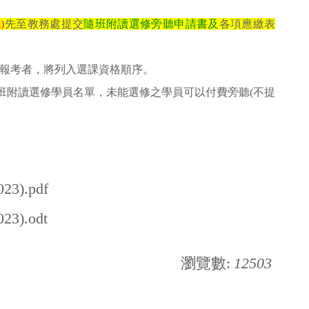
)
先至教務處提交
隨班附讀選修旁聽申請書及
各項應繳表
薦報考者，將列入選課資格順序。
班附讀選修學員名單，未能選修之學員可以付費旁聽(不提
.pdf
.odt
瀏覽數:
12503