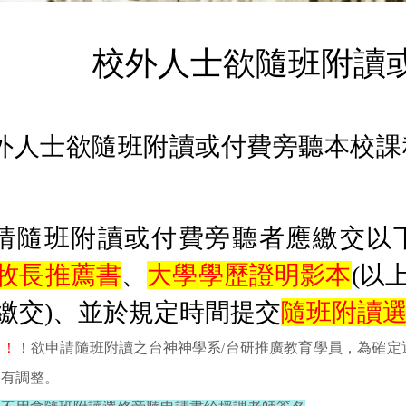
校外人士欲隨班附讀
校外人士欲隨班附讀或付費旁聽本校
。
申請隨班附讀或付費旁聽者應繳交以
牧長推薦書
、
大學學歷證明影本
(以
繳交)、並於規定時間提交
隨班附讀
！！！
欲申請隨班附讀之台神神學系/台研推廣教育學員，為確
略有調整。