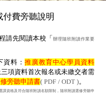
或付費旁聽說明
課程請先閱讀本校「
辦理隨班附讀作業要
下資料：
推廣教育中心學員資料
上三項資料首次報名或未繳交者需
選修旁聽申請書
(
PDF
/
ODT
)
。
定選課資格及符合隨班附讀名額限制，隨班附讀選修旁聽申