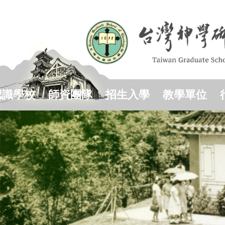
跳
到
主
要
內
容
區
認識學校
師資團隊
招生入學
教學單位