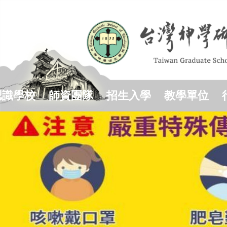
跳
到
主
要
內
容
區
認識學校
師資團隊
招生入學
教學單位