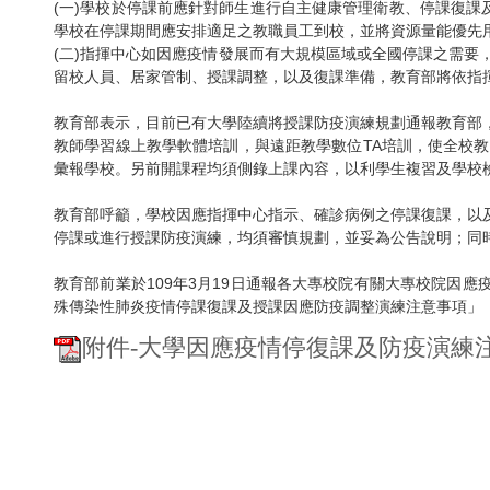
(一)學校於停課前應針對師生進行自主健康管理衛教、停課復課
學校在停課期間應安排適足之教職員工到校，並將資源量能優先
(二)指揮中心如因應疫情發展而有大規模區域或全國停課之需
留校人員、居家管制、授課調整，以及復課準備，教育部將依指
教育部表示，目前已有大學陸續將授課防疫演練規劃通報教育部
教師學習線上教學軟體培訓，與遠距教學數位TA培訓，使全校
彙報學校。另前開課程均須側錄上課內容，以利學生複習及學校
教育部呼籲，學校因應指揮中心指示、確診病例之停課復課，以
停課或進行授課防疫演練，均須審慎規劃，並妥為公告說明；同
教育部前業於109年3月19日通報各大專校院有關大專校院因
殊傳染性肺炎疫情停課復課及授課因應防疫調整演練注意事項」
附件-大學因應疫情停復課及防疫演練注意