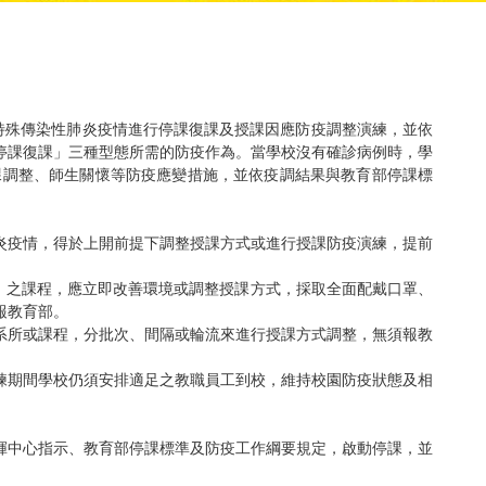
特殊傳染性肺炎疫情進行停課復課及授課因應防疫調整演練，並依
停課復課」三種型態所需的防疫作為。當學校沒有確診病例時，學
課調整、師生關懷等防疫應變措施，並依疫調結果與教育部停課標
炎疫情，得於上開前提下調整授課方式或進行授課防疫演練，提前
公尺）之課程，應立即改善環境或調整授課方式，採取全面配戴口罩、
報教育部。
內系所或課程，分批次、間隔或輪流來進行授課方式調整，無須報教
演練期間學校仍須安排適足之教職員工到校，維持校園防疫狀態及相
揮中心指示、教育部停課標準及防疫工作綱要規定，啟動停課，並