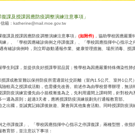
課復課及授課因應防疫調整演練注意事項」
子信箱
：katherine@mail.moe.gov.tw
停課復課及授課因應防疫調整演練注意事項」
(如附件)
，協助學校因應嚴重
演練」、「學校因應確診病例之停課復課」、「學校因應指揮中心指示之
遇有確診病例時，則立即啟動通報作業、健康管理措施、場所消毒、授
握學生到課，並提供良好授課學習品質；惟學校為因應嚴重特殊傳染性肺
大班授課或教室難以保持防疫所需適當社交距離（室內1.5公尺、室外1
風險較高之授課或活動，也需優先改善。前述作為由學校督導辦理，無須
行授課防疫演練宜優先由小規模漸進為之，先利用週間上課時間，針對校
多一週為原則；超過3天者，應將授課防疫演練規劃先行通報教育部。
急迫之出國，並誠實記錄課後旅遊、聚會與其他集會活動。同時授課防疫
例之停課復課」、「學校因應指揮中心指示之停課復課」兩種型態，依指
報教育部，並注意以下事項：