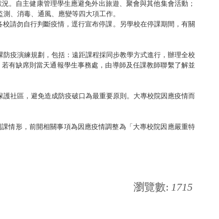
之狀況。自主健康管理學生應避免外出旅遊、聚會與其他集會活動；
監測、消毒、通風、應變等四大項工作。
各校請勿自行判斷疫情，逕行宣布停課。另學校在停課期間，有關
課防疫演練規劃，包括：遠距課程採同步教學方式進行，辦理全校
，若有缺席則當天通報學生事務處，由導師及任課教師聯繫了解並
保護社區，避免造成防疫破口為最重要原則。大專校院因應疫情而
生到課情形，前開相關事項為因應疫情調整為「大專校院因應嚴重特
瀏覽數:
1715