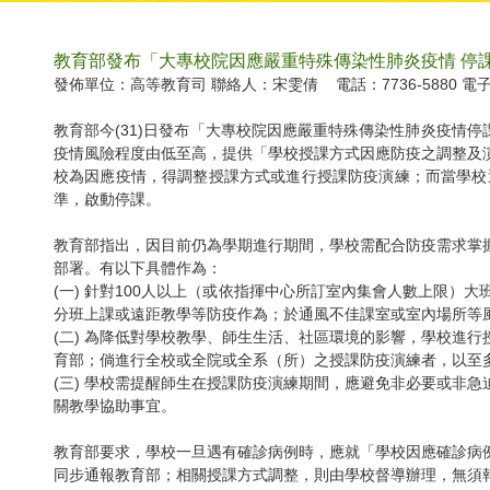
教育部發布「大專校院因應嚴重特殊傳染性肺炎疫情 停
發佈單位：高等教育司 聯絡人：宋雯倩 電話：7736-5880 電
教育部今(31)日發布「大專校院因應嚴重特殊傳染性肺炎疫情
疫情風險程度由低至高，提供「學校授課方式因應防疫之調整及
校為因應疫情，得調整授課方式或進行授課防疫演練；而當學校
準，啟動停課。
教育部指出，因目前仍為學期進行期間，學校需配合防疫需求掌
部署。有以下具體作為：
(一) 針對100人以上（或依指揮中心所訂室內集會人數上限）
分班上課或遠距教學等防疫作為；於通風不佳課室或室內場所等
(二) 為降低對學校教學、師生生活、社區環境的影響，學校進
育部；倘進行全校或全院或全系（所）之授課防疫演練者，以至
(三) 學校需提醒師生在授課防疫演練期間，應避免非必要或非
關教學協助事宜。
教育部要求，學校一旦遇有確診病例時，應就「學校因應確診病
同步通報教育部；相關授課方式調整，則由學校督導辦理，無須