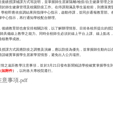
及後續授課補課方式等說明，並掌握師生居家隔離/檢疫/自主健康管理
用於師生健康管理及校園防疫工作。在停課期滿及學生返校前，則應落實
要，學校即應依疫調結果與指揮中心指示，啟動停課，並同步通報教育部。
揮中心指示，再行通知學校配合辦理。
，後續教育部也會安排相關訪視，以了解辦理情形。目前各校所提出的授
教師具備線上教學之能力。同時全校師生必須於線上平台上課、線上點名
檢核教學成效。
及授課方式因應防疫之調整及演練，應以防疫為優先，並掌握師生動向以
時請確實掌握學生居家學習情形，避免出入公共場所。
應疫情之遠距教學注意事項，並於3月21日發布新聞稿請學校確實掌握學
（如附件）
，以利各大專校院遵行。
事項.pdf