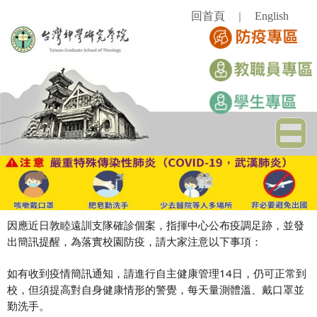
跳
回首頁
English
｜
到
主
要
內
容
區
因應近日敦睦遠訓支隊確診個案，指揮中心公布疫調足跡，
並發
出簡訊提醒，為落實校園防疫，請大家注意以下事項：
如有收到
疫情簡訊通知
，請進行自主健康管理14日，
仍可正常到
校，但須提高對自身健康情形的警覺，
每天量測體溫、戴口罩並
勤洗手。