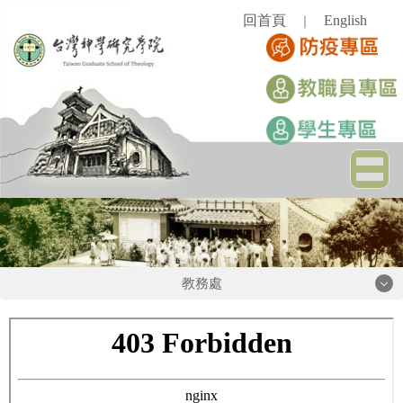
跳
回首頁
English
｜
到
主
要
內
容
區
教務處
教務處
課務註冊組