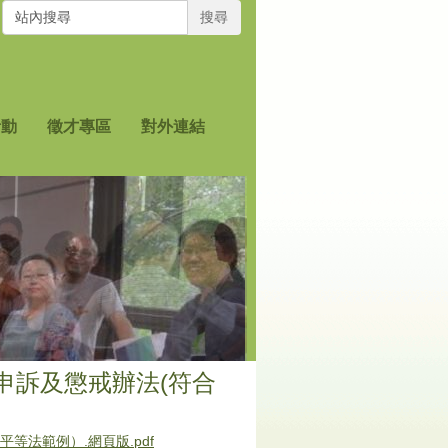
搜尋
活動
徵才專區
對外連結
申訴及懲戒辦法(符合
法範例）.網頁版.pdf