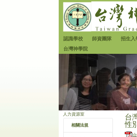
跳
到
主
要
內
認識學校
師資團隊
招生入
容
台灣神學院
區
人力資源室
台
性別
相關法規
台